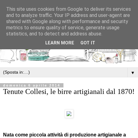
This site uses cookies from Google to deliver its services
and to analyze traffic. Your IP address and user-agent are
shared with Google along with performance and security
metrics to ensure quality of service, generate usage
statistics, and to detect and address abuse.
LEARN MORE
GOT IT
▼
domenica 6 aprile 2014
Tenute Collesi, le birre artigianali dal 1870!
Nata come piccola attività di produzione artigianale a