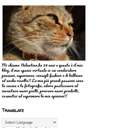
Mi chiamo Valentina,ho 28 anni e questo è il mio
blog, il mio spazio virtuale in cui condividere
pensieri, esperienze, consigli fashion e di bellezza
ed anche ricette!! Le mie più grandi passioni sono
la cucina e la fotografia, adoro pasticciare ed
inventare nuovi piatti, provare nuovi prodotti,
cosmetici ed esprimere le mie opinioni!!
Translate