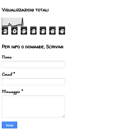
Visualizzazioni totali
2
0
9
8
8
6
6
Per info o domande, Scrivimi
Nome
Email
*
Messaggio
*