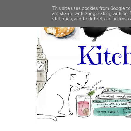
This site uses cookies from Google to 
are shared with Google along with per
statistics, and to detect and address 