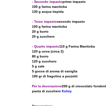
- Secondo impasto
primo impasto
100 g farina manitoba
130 g acqua tiepida
- Terzo impasto
secondo impasto
100 g farina manitoba
20 g burro
20 g zucchero
- Quarto impasto
110 g Farina Manitoba
120 g uova (circa 2)
80 g burro
120 g zucchero
5 g sale
5 gocce di aroma di vaniglia
100 gr di fragoline a pezzetti
Per la decorazione
200 g di cioccolato fonden
pasta di zucchero
Kelmy