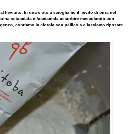
 lievitino. In una ciotola sciogliamo il lievito di birra nel
 farina setacciata e facciamola assorbire mescolando con
neo, copriamo la ciotola con pellicola e lasciamo riposare