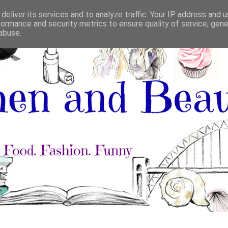
deliver its services and to analyze traffic. Your IP address and 
formance and security metrics to ensure quality of service, gen
abuse.