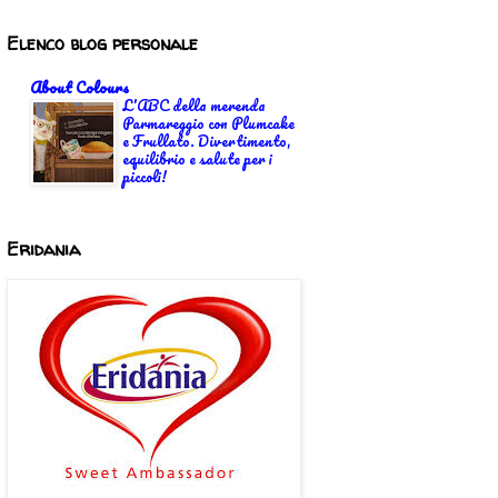
Elenco blog personale
About Colours
L'ABC della merenda
Parmareggio con Plumcake
e Frullato. Divertimento,
equilibrio e salute per i
piccoli!
Eridania