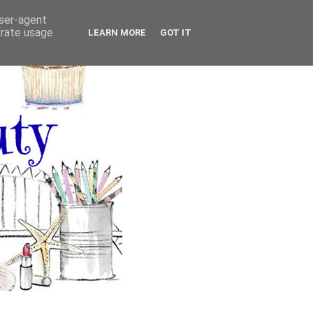
user-agent
erate usage
LEARN MORE
GOT IT