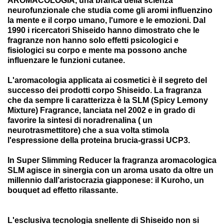
AROMACOLOGIA, una branca della scienza
neurofunzionale che studia come gli aromi influenzino
la mente e il corpo umano, l'umore e le emozioni. Dal
1990 i ricercatori Shiseido hanno dimostrato che le
fragranze non hanno solo effetti psicologici e
fisiologici su corpo e mente ma possono anche
influenzare le funzioni cutanee.
L'aromacologia applicata ai cosmetici è il segreto del
successo dei prodotti corpo Shiseido. La fragranza
che da sempre li caratterizza è la SLM (Spicy Lemony
Mixture) Fragrance, lanciata nel 2002 e in grado di
favorire la sintesi di noradrenalina ( un
neurotrasmettitore) che a sua volta stimola
l'espressione della proteina brucia-grassi UCP3.
In Super Slimming Reducer la fragranza aromacologica
SLM agisce in sinergia con un aroma usato da oltre un
millennio dall’aristocrazia giapponese: il Kuroho, un
bouquet ad effetto rilassante.
L'esclusiva tecnologia snellente di Shiseido non si