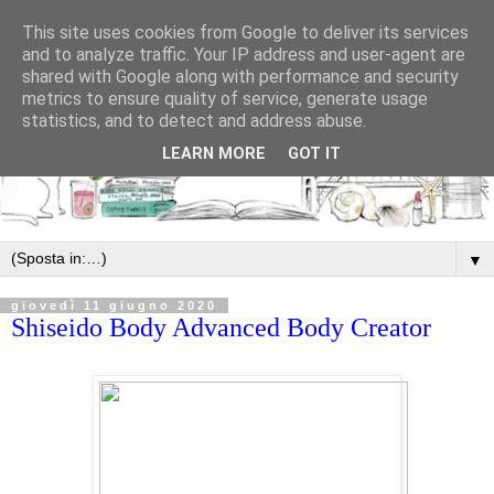
This site uses cookies from Google to deliver its services
and to analyze traffic. Your IP address and user-agent are
shared with Google along with performance and security
metrics to ensure quality of service, generate usage
statistics, and to detect and address abuse.
LEARN MORE
GOT IT
▼
giovedì 11 giugno 2020
Shiseido Body Advanced Body Creator