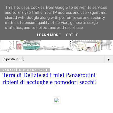
This site uses cookies from Google to deliver its services
and to analyze traffic. Your IP address and user-agent are
shared with Google along with performance and security
metrics to ensure quality of service, generate usage
statistics, and to detect and address abuse.
LEARN MORE
GOT IT
▼
venerdì 6 giugno 2014
Terra di Delizie ed i miei Panzerottini
ripieni di acciughe e pomodori secchi!