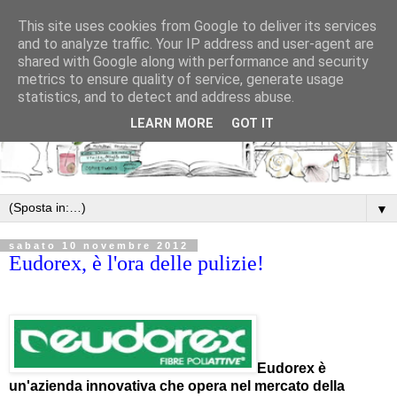
This site uses cookies from Google to deliver its services
and to analyze traffic. Your IP address and user-agent are
shared with Google along with performance and security
metrics to ensure quality of service, generate usage
statistics, and to detect and address abuse.
LEARN MORE
GOT IT
▼
sabato 10 novembre 2012
Eudorex, è l'ora delle pulizie!
Eudorex è
un'azienda innovativa che opera nel mercato della