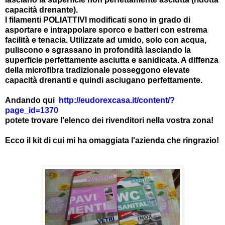
capacità drenante).
I filamenti POLIATTIVI modificati sono in grado di
asportare e intrappolare sporco e batteri con estrema
facilità e tenacia. Utilizzate ad umido, solo con acqua,
puliscono e sgrassano in profondità lasciando la
superficie perfettamente asciutta e sanidicata. A diffenza
della microfibra tradizionale posseggono elevate
capacità drenanti e quindi asciugano perfettamente.
Andando qui
http://eudorexcasa.it/content/?
page_id=1370
potete trovare l'elenco dei rivenditori nella vostra zona!
Ecco il kit di cui mi ha omaggiata l'azienda che ringrazio!