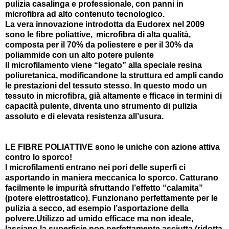
pulizia casalinga e professionale, con panni in
microfibra ad alto contenuto tecnologico.
La vera innovazione introdotta da Eudorex nel 2009
sono le fibre poliattive,
microfibra di alta qualità,
composta per il 70% da poliestere e per il 30% da
poliammide con un alto potere pulente
Il microfilamento viene “legato” alla speciale resina
poliuretanica, modificandone la struttura ed ampli cando
le prestazioni del tessuto stesso. In questo modo un
tessuto in microfibra, già altamente e fficace in termini di
capacità pulente, diventa uno strumento di pulizia
assoluto e di elevata resistenza all’usura.
LE FIBRE POLIATTIVE sono le uniche con azione attiva
contro lo sporco!
I microfilamenti entrano nei pori delle superfi ci
asportando in maniera meccanica lo sporco. Catturano
facilmente le impurità sfruttando l’effetto “calamita”
(potere elettrostatico). Funzionano perfettamente per le
pulizia a secco, ad esempio l’asportazione della
polvere.Utilizzo ad umido efficace ma non ideale,
lasciano la superficie non perfettamente asciutta (ridotta