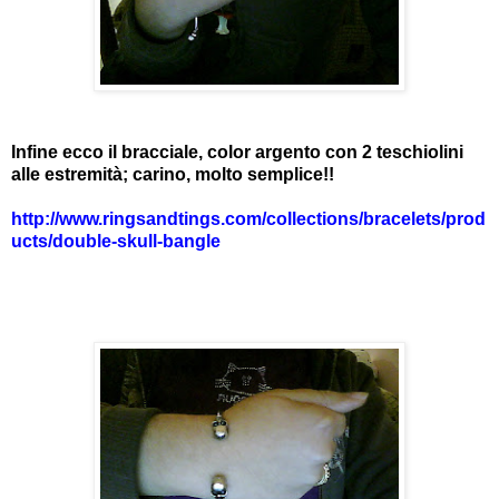
Infine ecco il bracciale, color argento con 2 teschiolini
alle estremità; carino, molto semplice!!
http://www.ringsandtings.com/collections/bracelets/prod
ucts/double-skull-bangle