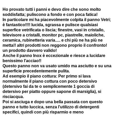
Ho provato tutti i panni e devo dire che sono molto
soddisfatta; puliscono a fondo e con poca fatica!
In particolare mi ha piacevolmente colpita il panno Vetri;
è fantastico!!!! lucida, sgrassa e pulisce qualsiasi
superfice vetrificata o liscia; finestre, vasi in cristallo,
televisore a cristalli, monitor pc, piastrelle, maioliche,
ceramica, rubinetteria varia..... e chi più ne ha più ne
metta!! altri prodotti non reggono proprio il confronto!
un prodotto davvero valido!
Anche il panno Inox è eccezionale e riesce a lucidare
benissimo l'acciao!!
Questo panno non va usato umido ma asciutto e su una
superficie precedentemente pulita.
Ad esempio il piano cottura: Per primo si lava
normalmente il piano cottura con poco detersivo
(detersivo fai da te o semplicemente 1 goccia di
detersivo per piatto oppure sapone di marsiglia), si
risciacqua.
Poi si asciuga e dopo una bella passata con questo
panno e tutto luccica, senza l'utilizzo di detergenti
specifici, quindi con più risparmio e meno