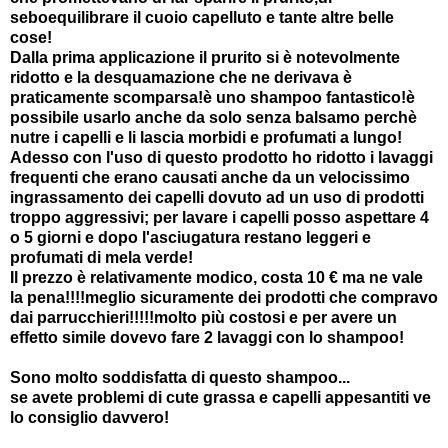
seboequilibrare il cuoio capelluto e tante altre belle
cose!
Dalla prima applicazione il prurito si è notevolmente
ridotto e la desquamazione che ne derivava è
praticamente scomparsa!è uno shampoo fantastico!è
possibile usarlo anche da solo senza balsamo perchè
nutre i capelli e li lascia morbidi e profumati a lungo!
Adesso con l'uso di questo prodotto ho ridotto i lavaggi
frequenti che erano causati anche da un velocissimo
ingrassamento dei capelli dovuto ad un uso di prodotti
troppo aggressivi; per lavare i capelli posso aspettare 4
o 5 giorni e dopo l'asciugatura restano leggeri e
profumati di mela verde!
Il prezzo è relativamente modico, costa 10 € ma ne vale
la pena!!!!meglio sicuramente dei prodotti che compravo
dai parrucchieri!!!!!molto più costosi e per avere un
effetto simile dovevo fare 2 lavaggi con lo shampoo!
Sono molto soddisfatta di questo shampoo...
se avete problemi di cute grassa e capelli appesantiti ve
lo consiglio davvero!