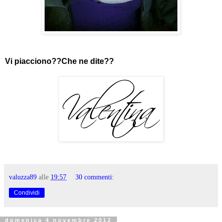
Vi piacciono??Che ne dite??
valuzza89
alle
19:57
30 commenti:
Condividi
domenica 4 novembre 2012