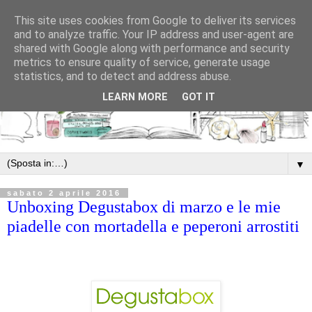
This site uses cookies from Google to deliver its services
and to analyze traffic. Your IP address and user-agent are
shared with Google along with performance and security
metrics to ensure quality of service, generate usage
statistics, and to detect and address abuse.
LEARN MORE
GOT IT
▼
sabato 2 aprile 2016
Unboxing Degustabox di marzo e le mie
piadelle con mortadella e peperoni arrostiti