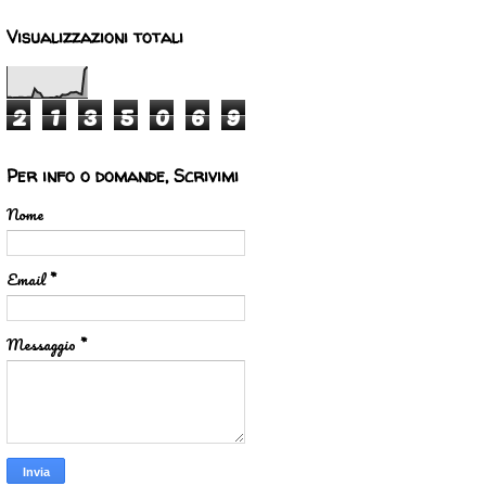
Visualizzazioni totali
2
1
3
5
0
6
9
Per info o domande, Scrivimi
Nome
Email
*
Messaggio
*