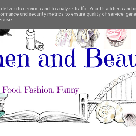
deliver its services and to analyze traffic. Your IP address and 
formance and security metrics to ensure quality of service, gen
abuse.