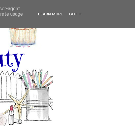
user-agent
erate usage
LEARN MORE
GOT IT