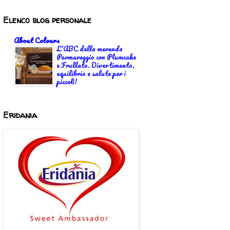
Elenco blog personale
About Colours
L'ABC della merenda
Parmareggio con Plumcake
e Frullato. Divertimento,
equilibrio e salute per i
piccoli!
Eridania