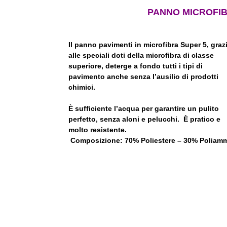
PANNO MICROFIB
Il panno pavimenti in microfibra Super 5, graz
alle speciali doti della microfibra di classe
superiore, deterge a fondo tutti i tipi di
pavimento anche senza l’ausilio di prodotti
chimici.
È sufficiente l’acqua per garantire un pulito
perfetto, senza aloni e pelucchi.
È pratico e
molto resistente.
Composizione: 70% Poliestere – 30% Poliam