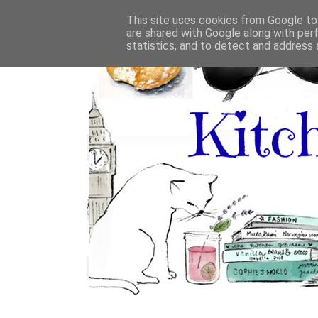
This site uses cookies from Google to 
are shared with Google along with per
statistics, and to detect and address 