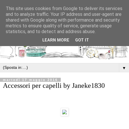
This site uses cookies from Google to deliver its services
and to analyze traffic. Your IP address and user-agent are
shared with Google along with performance and security
metrics to ensure quality of service, generate usage
statistics, and to detect and address abuse.
LEARN MORE
GOT IT
▼
martedì 17 maggio 2016
Accessori per capelli by Janeke1830