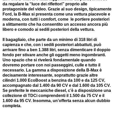
da regalare la “luce dei riflettori” proprio alle
protagoniste del video. Grazie al suo design, tipicamente
Ford, la B-Max si presenta come una vettura piacevole e
moderna, con tutti i comfort, come le portiere posteriori
a slittamento che ha consentito un accesso ancora più
libero e comodo ai sedili posteriori della vettura.
Il bagagliaio, che parte da un minimo di 318 litri di
capienza e che, con i sedili posteriori abbattuti, può
arrivare fino a ben 1.388 litri, senza dimenticare il doppio
fondo per stivare anche gli oggetti meno ingombranti.
Uno spazio che si rivelerà fondamentale quando
dovremo portare con noi passeggini, culle e tutto il
necessario. La gamma a disposizione della B-Max è
decisamente interessante, soprattutto grazie altre
cilindri 1.000 EcoBoost a benzina da 100 e da 125 CV,
accompagnato dal 1.400 da 90 CV e dal 1.600 da 105 CV.
Se preferite le meccaniche diesel, c’è a disposizione una
collezione di TDCi comprendenti il 1.500 da 75 CV e il
1.600 da 95 CV. Insomma, un’offerta senza alcun dubbio
completa.