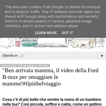
This site uses cookies from Google to deliver its services
and to analyze traffic. Your IP address and user-agent are
shared with Google along with performance and security
metrics to ensure quality of service, generate usage
statistics, and to detect and address abuse.
LEARN MORE
GOT IT
▼
martedì 26 maggio 2015
"Ben arrivata mamma, il video della Ford
B-max per omaggiare le
mamme!#ilpiùbelviaggio
Cosa c’è di più bello che sentire la mano di un bambino
nella tua? Così piccola, soffice e calda, come un gattino