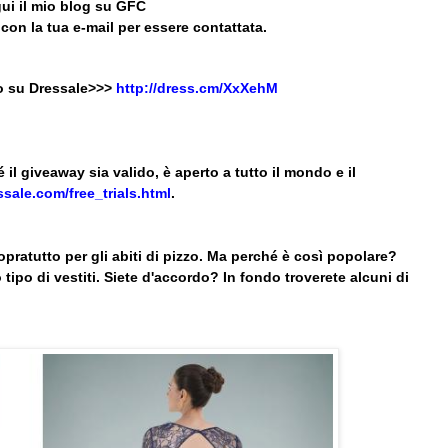
gui il mio blog su GFC
on la tua e-mail per essere contattata.
no su Dressale>>>
http://dress.cm/XxXehM
l giveaway sia valido, è aperto a tutto il mondo e il
sale.com/free_trials.html
.
pratutto per gli abiti di pizzo. Ma perché è così popolare?
ipo di vestiti. Siete d'accordo? In fondo troverete alcuni di