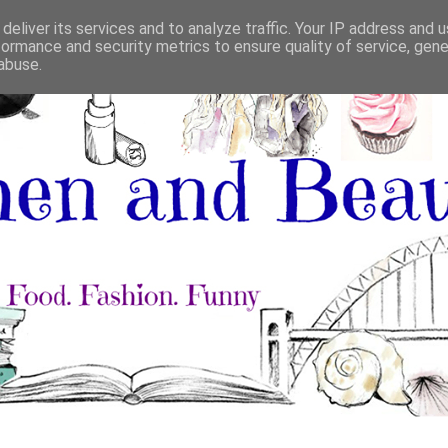
deliver its services and to analyze traffic. Your IP address and 
formance and security metrics to ensure quality of service, gen
abuse.