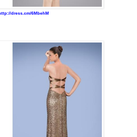
http://dress.cm/6MbehM