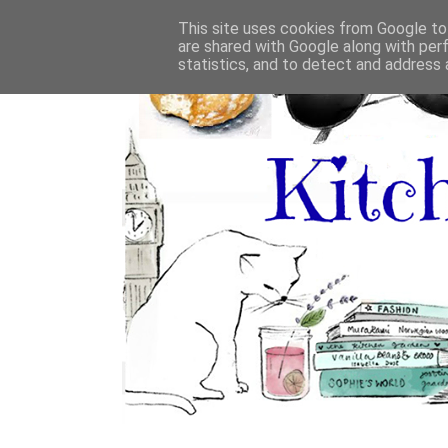
This site uses cookies from Google to 
are shared with Google along with per
statistics, and to detect and address 