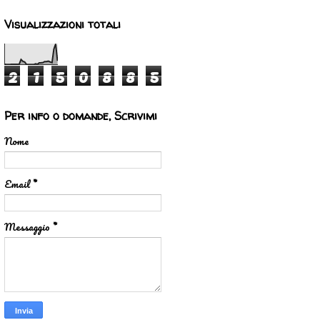
Visualizzazioni totali
2
1
5
0
8
8
5
Per info o domande, Scrivimi
Nome
Email
*
Messaggio
*