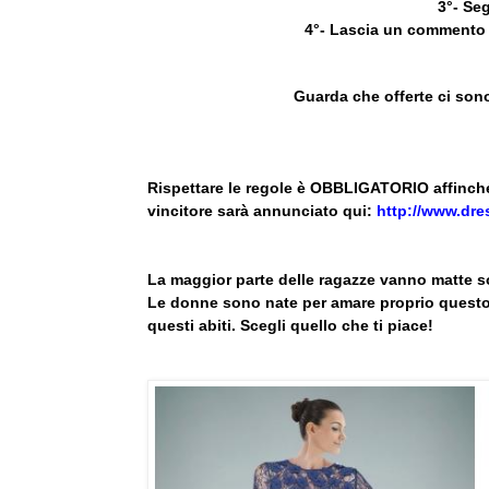
3°- Se
4°- Lascia un commento c
Guarda che offerte ci so
Rispettare le regole è OBBLIGATORIO affinché i
vincitore sarà annunciato qui:
http://www.dres
La maggior parte delle ragazze vanno matte so
Le donne sono nate per amare proprio questo t
questi abiti. Scegli quello che ti piace!