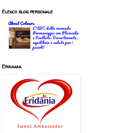
Elenco blog personale
About Colours
L'ABC della merenda
Parmareggio con Plumcake
e Frullato. Divertimento,
equilibrio e salute per i
piccoli!
Eridania