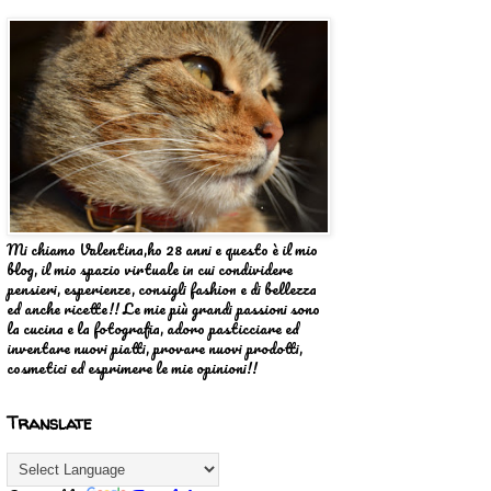
Mi chiamo Valentina,ho 28 anni e questo è il mio
blog, il mio spazio virtuale in cui condividere
pensieri, esperienze, consigli fashion e di bellezza
ed anche ricette!! Le mie più grandi passioni sono
la cucina e la fotografia, adoro pasticciare ed
inventare nuovi piatti, provare nuovi prodotti,
cosmetici ed esprimere le mie opinioni!!
Translate