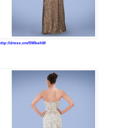
http://dress.cm/5WbehM