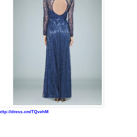
http://dress.cm/TQvehM