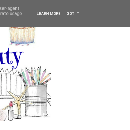
user-agent
erate usage
LEARN MORE
GOT IT