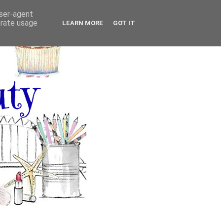
user-agent
erate usage
LEARN MORE
GOT IT