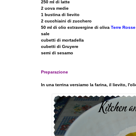
250 ml di latte
2 uova medie
1 bustina di lievito
2 cucchiaini di zucchero
50 ml di olio extravergine di oliva
Terre Rosse
sale
cubetti di mortadella
cubetti di Gruyere
semi di sesamo
Preparazione
In una terrina versiamo la farina, il lievito, l'o