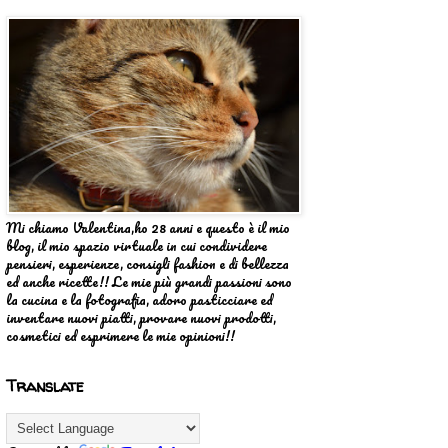
Mi chiamo Valentina,ho 28 anni e questo è il mio
blog, il mio spazio virtuale in cui condividere
pensieri, esperienze, consigli fashion e di bellezza
ed anche ricette!! Le mie più grandi passioni sono
la cucina e la fotografia, adoro pasticciare ed
inventare nuovi piatti, provare nuovi prodotti,
cosmetici ed esprimere le mie opinioni!!
Translate