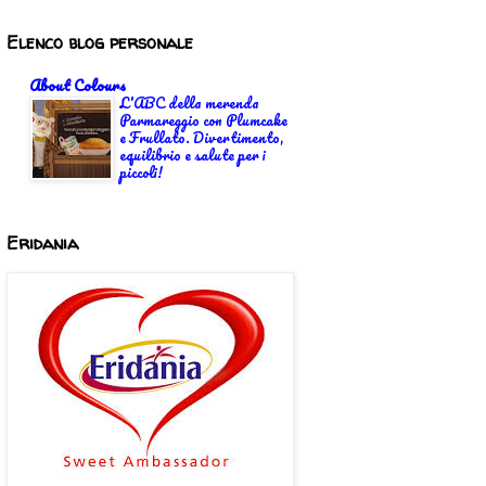
Elenco blog personale
About Colours
L'ABC della merenda
Parmareggio con Plumcake
e Frullato. Divertimento,
equilibrio e salute per i
piccoli!
Eridania