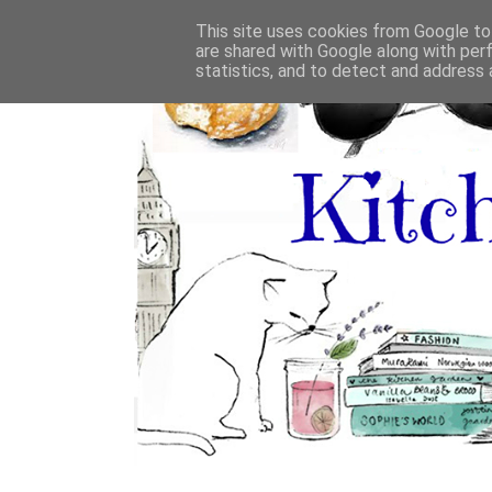
This site uses cookies from Google to 
are shared with Google along with per
statistics, and to detect and address 