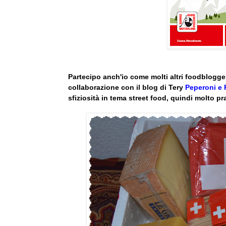
Partecipo anch'io come molti altri foodblogger
collaborazione con il blog di Tery
Peperoni e 
sfiziosità in tema street food, quindi molto pr