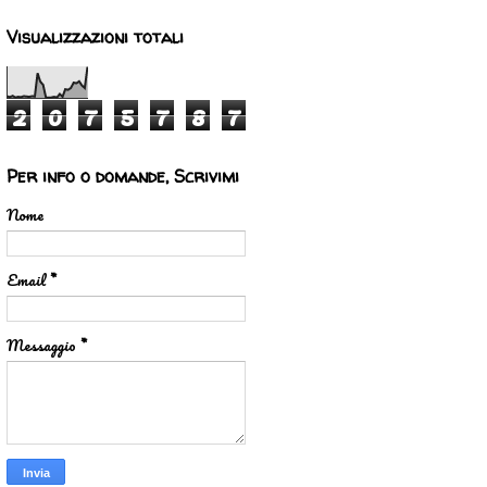
Visualizzazioni totali
2
0
7
5
7
8
7
Per info o domande, Scrivimi
Nome
Email
*
Messaggio
*