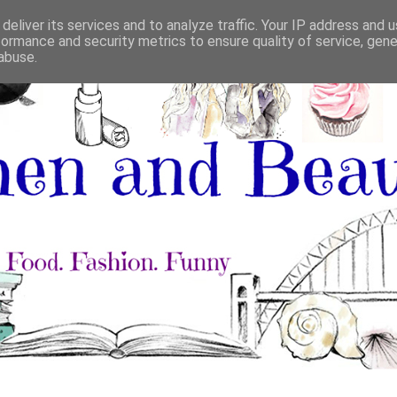
deliver its services and to analyze traffic. Your IP address and 
formance and security metrics to ensure quality of service, gen
abuse.