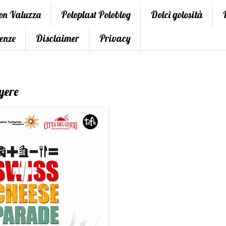
con Valuzza
Poloplast Poloblog
Dolci golosità
enze
Disclaimer
Privacy
yere