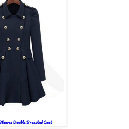
 Sleeves Double Breasted Coat