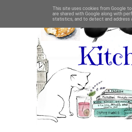
This site uses cookies from Google to 
are shared with Google along with per
statistics, and to detect and address 