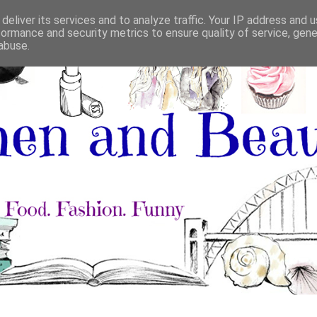
deliver its services and to analyze traffic. Your IP address and 
formance and security metrics to ensure quality of service, gen
abuse.