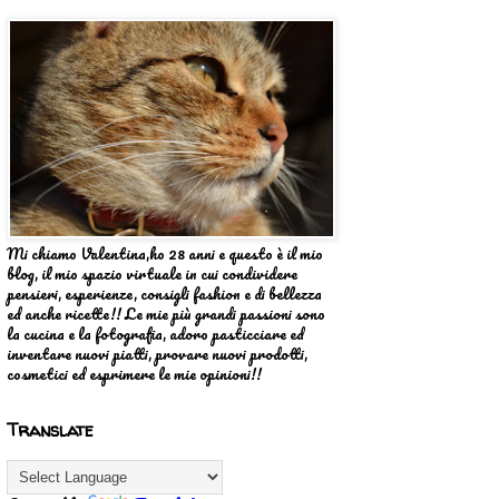
Mi chiamo Valentina,ho 28 anni e questo è il mio
blog, il mio spazio virtuale in cui condividere
pensieri, esperienze, consigli fashion e di bellezza
ed anche ricette!! Le mie più grandi passioni sono
la cucina e la fotografia, adoro pasticciare ed
inventare nuovi piatti, provare nuovi prodotti,
cosmetici ed esprimere le mie opinioni!!
Translate