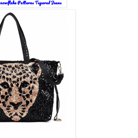
owflake Patterns Tapered Jeans