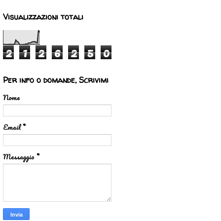
Visualizzazioni totali
2
1
2
6
2
5
0
Per info o domande, Scrivimi
Nome
Email
*
Messaggio
*