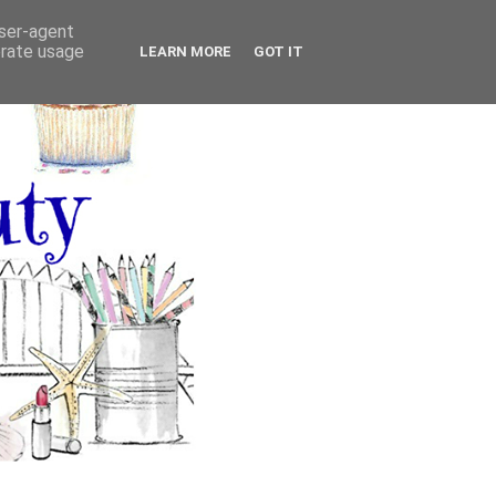
user-agent
erate usage
LEARN MORE
GOT IT