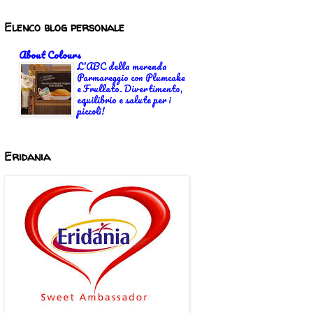
Elenco blog personale
About Colours
L'ABC della merenda
Parmareggio con Plumcake
e Frullato. Divertimento,
equilibrio e salute per i
piccoli!
Eridania