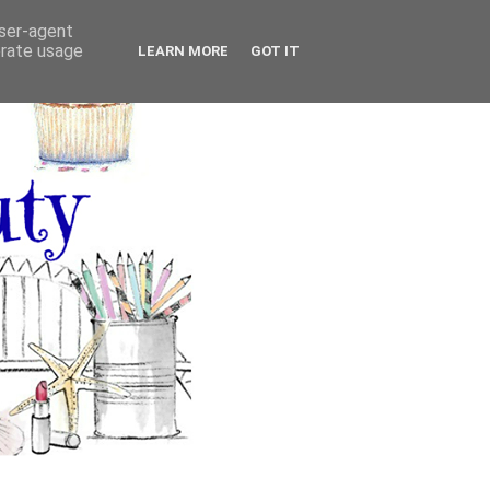
user-agent
erate usage
LEARN MORE
GOT IT