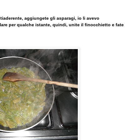
ntiaderente, aggiungete gli asparagi, io li avevo
are per qualche istante, quindi, unite il finocchietto e fate