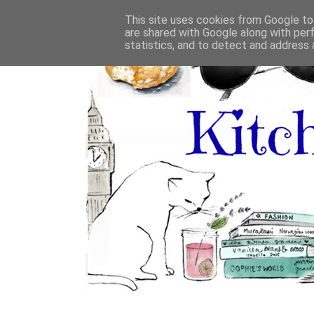
This site uses cookies from Google to 
are shared with Google along with per
statistics, and to detect and address 