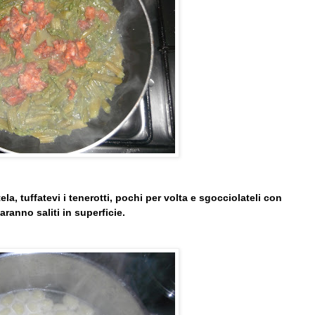
a, tuffatevi i tenerotti, pochi per volta e sgocciolateli con
ranno saliti in superficie.