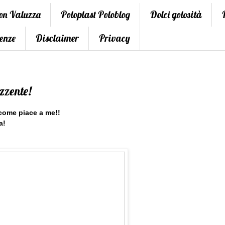
con Valuzza
Poloplast Poloblog
Dolci golosità
enze
Disclaimer
Privacy
zzente!
 come piace a me!!
a!