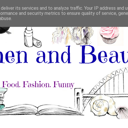
deliver its services and to analyze traffic. Your IP address and 
formance and security metrics to ensure quality of service, gen
abuse.