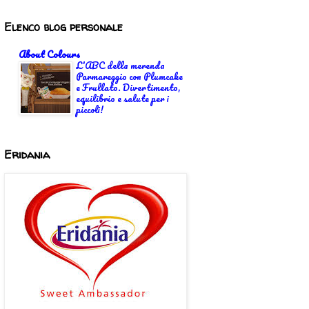
Elenco blog personale
About Colours
L'ABC della merenda
Parmareggio con Plumcake
e Frullato. Divertimento,
equilibrio e salute per i
piccoli!
Eridania