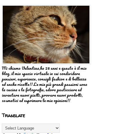
Mi chiamo Valentina,ho 28 anni e questo è il mio
blog, il mio spazio virtuale in cui condividere
pensieri, esperienze, consigli fashion e di bellezza
ed anche ricette!! Le mie più grandi passioni sono
la cucina e la fotografia, adoro pasticciare ed
inventare nuovi piatti, provare nuovi prodotti,
cosmetici ed esprimere le mie opinioni!!
Translate