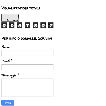
Visualizzazioni totali
2
0
9
7
8
2
7
Per info o domande, Scrivimi
Nome
Email
*
Messaggio
*