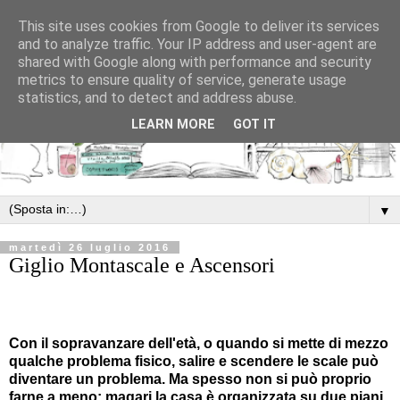
This site uses cookies from Google to deliver its services
and to analyze traffic. Your IP address and user-agent are
shared with Google along with performance and security
metrics to ensure quality of service, generate usage
statistics, and to detect and address abuse.
LEARN MORE
GOT IT
▼
martedì 26 luglio 2016
Giglio Montascale e Ascensori
Con il sopravanzare dell'età, o quando si mette di mezzo
qualche problema fisico, salire e scendere le scale può
diventare un problema. Ma spesso non si può proprio
farne a meno: magari la casa è organizzata su due piani,