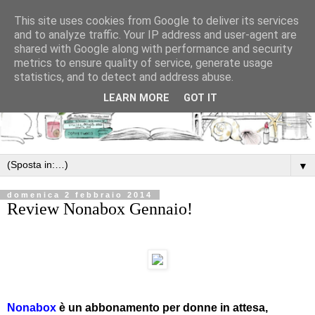
This site uses cookies from Google to deliver its services
and to analyze traffic. Your IP address and user-agent are
shared with Google along with performance and security
metrics to ensure quality of service, generate usage
statistics, and to detect and address abuse.
LEARN MORE
GOT IT
▼
domenica 2 febbraio 2014
Review Nonabox Gennaio!
Nonabox
è un abbonamento per donne in attesa,