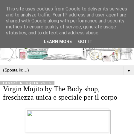
This site uses cookies from Google to deliver its services
and to analyze traffic. Your IP address and user-agent are
shared with Google along with performance and security
metrics to ensure quality of service, generate usage
statistics, and to detect and address abuse.
LEARN MORE
GOT IT
▼
lunedì 6 luglio 2015
Virgin Mojito by The Body shop,
freschezza unica e speciale per il corpo