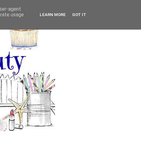
user-agent
erate usage
LEARN MORE
GOT IT