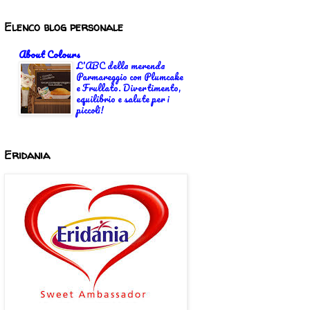
Elenco blog personale
About Colours
L'ABC della merenda
Parmareggio con Plumcake
e Frullato. Divertimento,
equilibrio e salute per i
piccoli!
Eridania