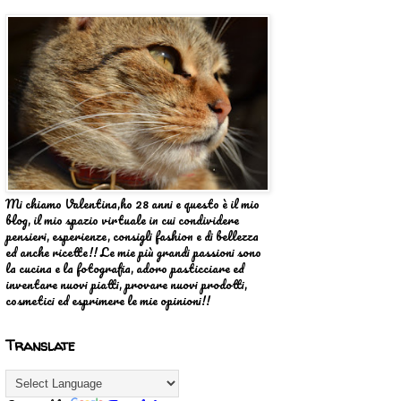
Mi chiamo Valentina,ho 28 anni e questo è il mio
blog, il mio spazio virtuale in cui condividere
pensieri, esperienze, consigli fashion e di bellezza
ed anche ricette!! Le mie più grandi passioni sono
la cucina e la fotografia, adoro pasticciare ed
inventare nuovi piatti, provare nuovi prodotti,
cosmetici ed esprimere le mie opinioni!!
Translate