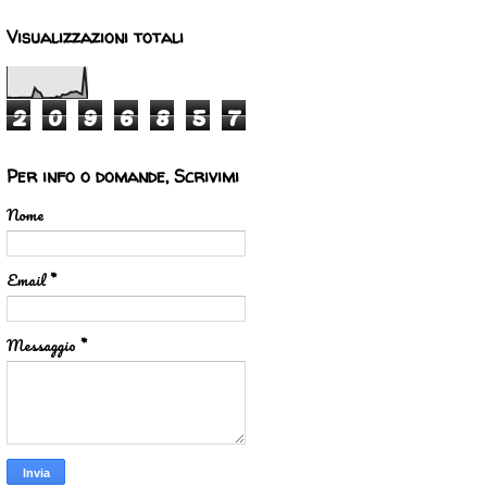
Visualizzazioni totali
2
0
9
6
8
5
7
Per info o domande, Scrivimi
Nome
Email
*
Messaggio
*