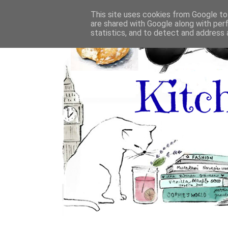
This site uses cookies from Google to 
are shared with Google along with per
statistics, and to detect and address 