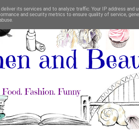
deliver its services and to analyze traffic. Your IP address and 
formance and security metrics to ensure quality of service, gen
abuse.