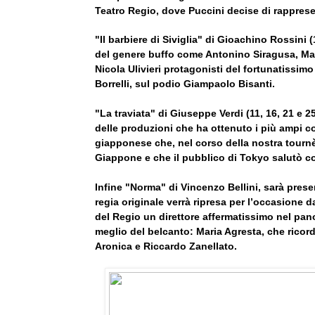
Teatro Regio, dove Puccini decise di rapprese
"Il barbiere di Siviglia" di Gioachino Rossini (
del genere buffo come Antonino Siragusa, Ma
Nicola Ulivieri protagonisti del fortunatissimo 
Borrelli, sul podio Giampaolo Bisanti.
"La traviata" di Giuseppe Verdi (11, 16, 21 e 25
delle produzioni che ha ottenuto i più ampi con
giapponese che, nel corso della nostra tournèe 
Giappone e che il pubblico di Tokyo salutò con
Infine "Norma" di Vincenzo Bellini, sarà presen
regia originale verrà ripresa per l’occasione d
del Regio un direttore affermatissimo nel pan
meglio del belcanto: Maria Agresta, che ricord
Aronica e Riccardo Zanellato.