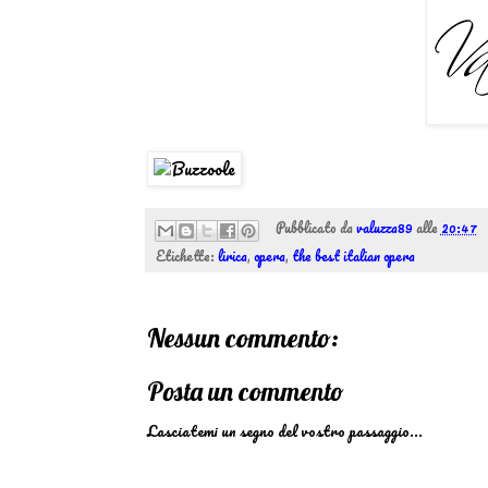
Pubblicato da
valuzza89
alle
20:47
Etichette:
lirica
,
opera
,
the best italian opera
Nessun commento:
Posta un commento
Lasciatemi un segno del vostro passaggio...