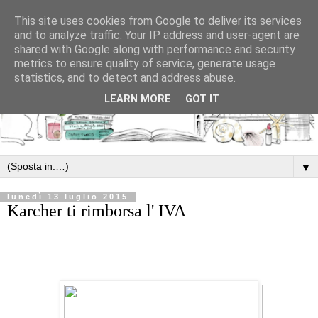
This site uses cookies from Google to deliver its services
and to analyze traffic. Your IP address and user-agent are
shared with Google along with performance and security
metrics to ensure quality of service, generate usage
statistics, and to detect and address abuse.
LEARN MORE
GOT IT
▼
lunedì 13 luglio 2015
Karcher ti rimborsa l' IVA