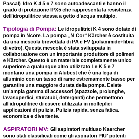
Pascal). Idro K 4 5 e 7 sono autoadescanti e hanno il
grado di protezione IPX5 che rappresenta la resistenza
dell'idropulitrice stessa a getto d’acqua multiplo.
Tipologia di Pompa:
Le idropulitrici K 4 sono dotate di
pompa in Ncore. La pompa „N-Cor“ Kärcher è costituita
da una mescola brevettata di PA e FV (poliammide+fibra
di vetro). Questa mescola è stata sviluppata in
collaborazione con un importante produttore di polimeri
e Kärcher. Questo è un materiale completamente unico
superiore a qualunque altro utilizzato Le K 5 e 7
montano una pompa in Alubest che è una lega di
alluminio con un tasso di rame estremamente basso per
garantire una maggiore durata della pompa. Esiste
un'ampia gamma di accessori (spazzole, prolunghe,
lavasuperfici, sturatubi, detergenti) che permettono
all'idropulitrice di essere utilizzata in molteplici
applicazioni di pulizia. Pulizia rapida, senza fatica,
economica e divertente.
ASPIRATORI MV:
Gli aspiratori multiuso Kaercher
sono stati classificati come gli aspiratori PIU' potenti