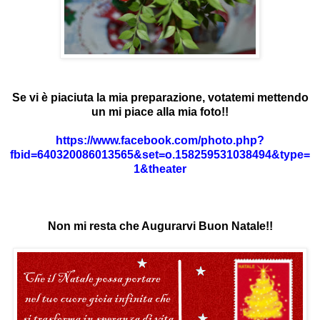
Se vi è piaciuta la mia preparazione, votatemi mettendo
un mi piace alla mia foto!!
https://www.facebook.com/photo.php?
fbid=640320086013565&set=o.158259531038494&type=
1&theater
Non mi resta che Augurarvi Buon Natale!!