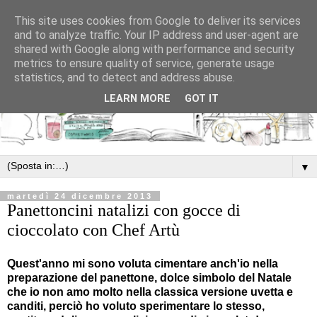
This site uses cookies from Google to deliver its services
and to analyze traffic. Your IP address and user-agent are
shared with Google along with performance and security
metrics to ensure quality of service, generate usage
statistics, and to detect and address abuse.
LEARN MORE
GOT IT
▼
martedì 24 dicembre 2013
Panettoncini natalizi con gocce di
cioccolato con Chef Artù
Quest'anno mi sono voluta cimentare anch'io nella
preparazione del panettone, dolce simbolo del Natale
che io non amo molto nella classica versione uvetta e
canditi, perciò ho voluto sperimentare lo stesso,