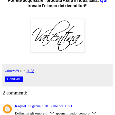
Qui
Potrete acquistare i prodotti Astra in tutta Italia;
trovate l'elenco dei rivenditori!!
valuzza89
alle
11:58
Condividi
2 commenti:
Raquel
31 gennaio 2015 alle ore 11:21
Bellissimi gli ombretti. *-* appena ii vedo, compro. *-*