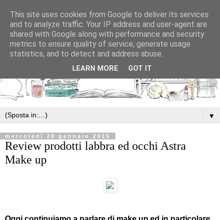
This site uses cookies from Google to deliver its services
and to analyze traffic. Your IP address and user-agent are
shared with Google along with performance and security
metrics to ensure quality of service, generate usage
statistics, and to detect and address abuse.
LEARN MORE
GOT IT
▼
mercoledì 28 gennaio 2015
Review prodotti labbra ed occhi Astra
Make up
Oggi continuiamo a parlare di make up ed in particolare