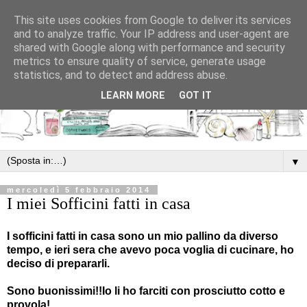
This site uses cookies from Google to deliver its services
and to analyze traffic. Your IP address and user-agent are
shared with Google along with performance and security
metrics to ensure quality of service, generate usage
statistics, and to detect and address abuse.
LEARN MORE
GOT IT
▼
mercoledì 5 febbraio 2014
I miei Sofficini fatti in casa
I sofficini fatti in casa sono un mio pallino da diverso
tempo, e ieri sera che avevo poca voglia di cucinare, ho
deciso di prepararli.
Sono buonissimi!!Io li ho farciti con prosciutto cotto e
provola!