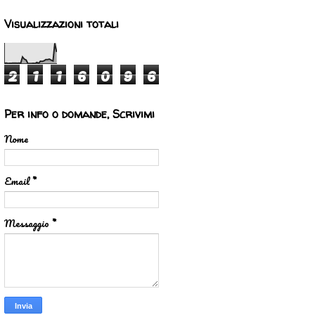
Visualizzazioni totali
2
1
1
6
0
9
6
Per info o domande, Scrivimi
Nome
Email
*
Messaggio
*