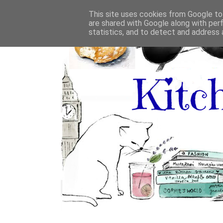
This site uses cookies from Google to 
are shared with Google along with per
statistics, and to detect and address 