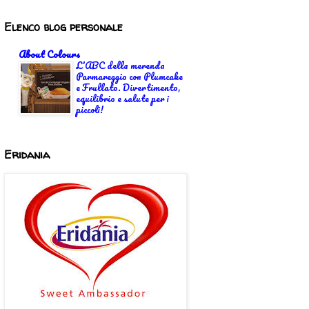
Elenco blog personale
About Colours
L'ABC della merenda
Parmareggio con Plumcake
e Frullato. Divertimento,
equilibrio e salute per i
piccoli!
Eridania