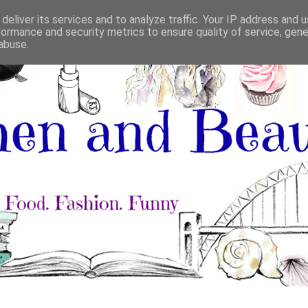
deliver its services and to analyze traffic. Your IP address and 
formance and security metrics to ensure quality of service, gen
abuse.