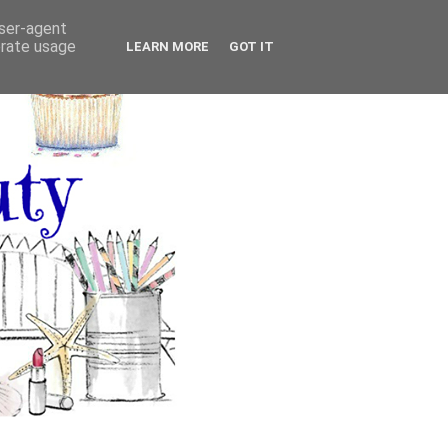
user-agent
erate usage
LEARN MORE
GOT IT