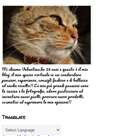
Mi chiamo Valentina,ho 28 anni e questo è il mio
blog, il mio spazio virtuale in cui condividere
pensieri, esperienze, consigli fashion e di bellezza
ed anche ricette!! Le mie più grandi passioni sono
la cucina e la fotografia, adoro pasticciare ed
inventare nuovi piatti, provare nuovi prodotti,
cosmetici ed esprimere le mie opinioni!!
Translate