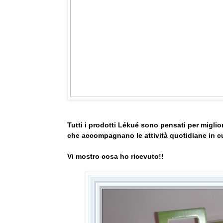
Tutti i prodotti Lékué sono pensati per miglior
che accompagnano le attività quotidiane in cu
Vi mostro cosa ho ricevuto!!