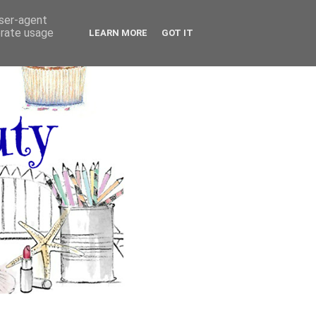
user-agent
erate usage
LEARN MORE
GOT IT