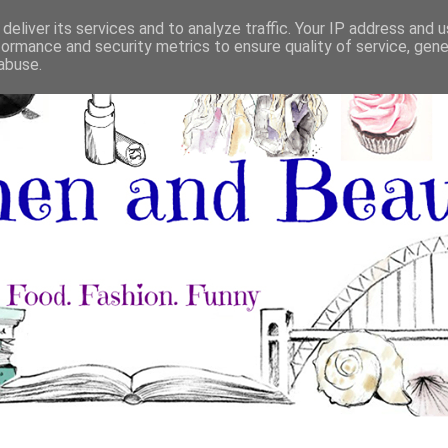
deliver its services and to analyze traffic. Your IP address and 
formance and security metrics to ensure quality of service, gen
abuse.