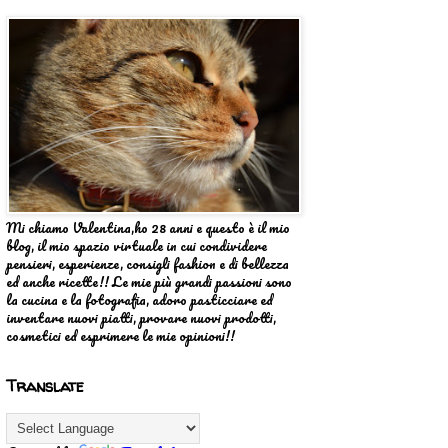
Mi chiamo Valentina,ho 28 anni e questo è il mio
blog, il mio spazio virtuale in cui condividere
pensieri, esperienze, consigli fashion e di bellezza
ed anche ricette!! Le mie più grandi passioni sono
la cucina e la fotografia, adoro pasticciare ed
inventare nuovi piatti, provare nuovi prodotti,
cosmetici ed esprimere le mie opinioni!!
Translate