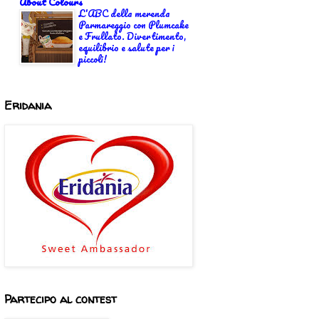
About Colours
L'ABC della merenda
Parmareggio con Plumcake
e Frullato. Divertimento,
equilibrio e salute per i
piccoli!
Eridania
Partecipo al contest