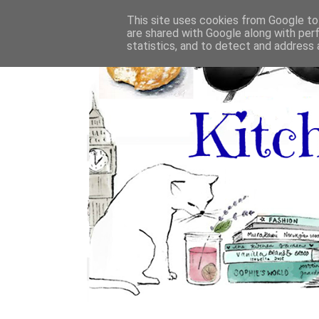
This site uses cookies from Google to 
are shared with Google along with per
statistics, and to detect and address 