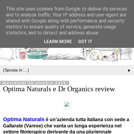
This site uses cookies from Google to deliver its services
and to analyze traffic. Your IP address and user-agent are
shared with Google along with performance and security
metrics to ensure quality of service, generate usage
statistics, and to detect and address abuse.
LEARN MORE
GOT IT
▼
mercoledì 15 ottobre 2014
Optima Naturals e Dr Organics review
Optima Naturals
è un'azienda tutta italiana con sede a
Gallarate (Varese) che vanta un lunga esperienza nel
settore fitoterapico derivante da una pluriennale