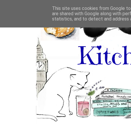
This site uses cookies from Google to 
are shared with Google along with per
statistics, and to detect and address 