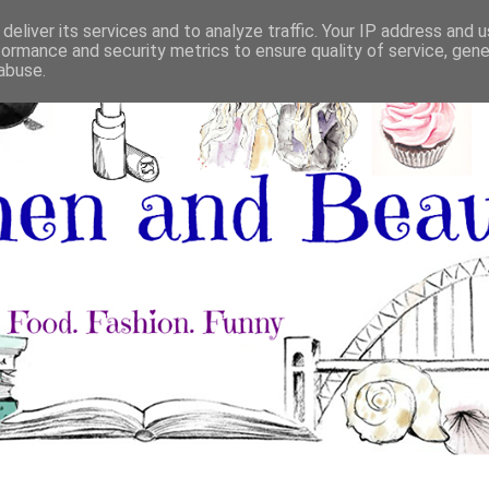
deliver its services and to analyze traffic. Your IP address and 
formance and security metrics to ensure quality of service, gen
abuse.