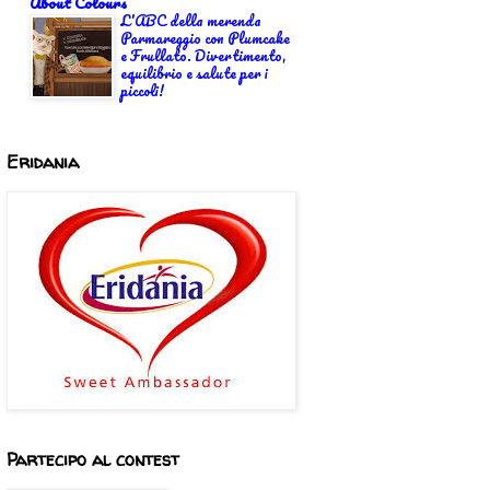
About Colours
L'ABC della merenda
Parmareggio con Plumcake
e Frullato. Divertimento,
equilibrio e salute per i
piccoli!
Eridania
Partecipo al contest