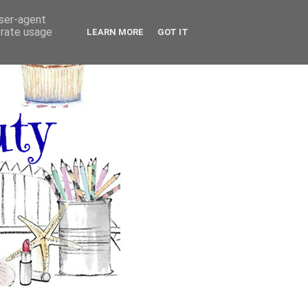
user-agent
erate usage
LEARN MORE
GOT IT