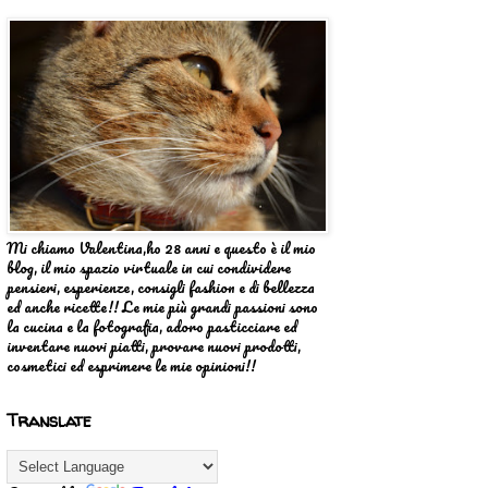
Mi chiamo Valentina,ho 28 anni e questo è il mio
blog, il mio spazio virtuale in cui condividere
pensieri, esperienze, consigli fashion e di bellezza
ed anche ricette!! Le mie più grandi passioni sono
la cucina e la fotografia, adoro pasticciare ed
inventare nuovi piatti, provare nuovi prodotti,
cosmetici ed esprimere le mie opinioni!!
Translate