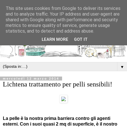
This site uses cookies from Google to deliver its services
and to analyze traffic. Your IP address and user-agent are
shared with Google along with performance and security
metrics to ensure quality of service, generate usage
statistics, and to detect and address abuse.
LEARN MORE
GOT IT
▼
mercoledì 12 marzo 2014
Lichtena trattamento per pelli sensibili!
La pelle è la nostra prima barriera contro gli agenti
esterni. Con i suoi quasi 2 mq di superficie, è il nostro