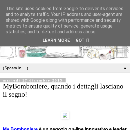
This site uses cookies from Google to deliver its services
and to analyze traffic. Your IP address and user-agent are
shared with Google along with performance and security
metrics to ensure quality of service, generate usage
statistics, and to detect and address abuse.
LEARN MORE
GOT IT
▼
martedì 17 dicembre 2013
MyBomboniere, quando i dettagli lasciano
il segno!
My Bomboniere
è un negozio on-line innovativo e leader