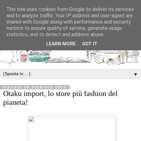
This site uses cookies from Google to deliver its services
and to analyze traffic. Your IP address and user-agent are
shared with Google along with performance and security
metrics to ensure quality of service, generate usage
statistics, and to detect and address abuse.
LEARN MORE
GOT IT
▼
martedì 26 febbraio 2013
Otaku import, lo store più fashion del
pianeta!