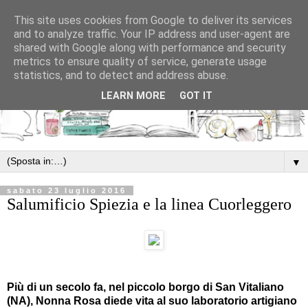
This site uses cookies from Google to deliver its services
and to analyze traffic. Your IP address and user-agent are
shared with Google along with performance and security
metrics to ensure quality of service, generate usage
statistics, and to detect and address abuse.
LEARN MORE
GOT IT
▼
sabato 23 luglio 2016
Salumificio Spiezia e la linea Cuorleggero
Più di un secolo fa, nel piccolo borgo di San Vitaliano
(NA), Nonna Rosa diede vita al suo laboratorio artigiano