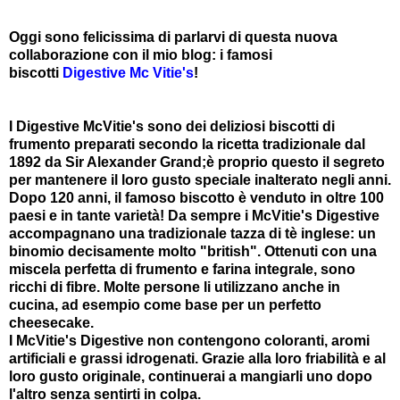
Oggi sono felicissima di parlarvi di questa nuova
collaborazione con il mio blog: i famosi
biscotti
Digestive Mc Vitie's
!
I Digestive McVitie's sono dei deliziosi biscotti di
frumento preparati secondo la ricetta tradizionale dal
1892 da Sir Alexander Grand;è proprio questo il segreto
per mantenere il loro gusto speciale inalterato negli anni.
Dopo 120 anni, il famoso biscotto è venduto in oltre 100
paesi e in tante varietà!
Da sempre i McVitie's Digestive
accompagnano una tradizionale tazza di tè inglese: un
binomio decisamente molto "british". Ottenuti con una
miscela perfetta di frumento e farina integrale, sono
ricchi di fibre. Molte persone li utilizzano anche in
cucina, ad esempio come base per un perfetto
cheesecake.
I McVitie's Digestive non contengono coloranti, aromi
artificiali e grassi idrogenati. Grazie alla loro friabilità e al
loro gusto originale, continuerai a mangiarli uno dopo
l'altro senza sentirti in colpa.