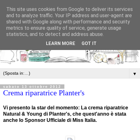
This site uses cookies from Google to deliver its services
and to analyze traffic. Your IP address and user-agent are
shared with Google along with performance and security
metrics to ensure quality of service, generate usage
statistics, and to detect and address abuse.
LEARN MORE
GOT IT
▼
sabato 13 ottobre 2012
Crema riparatrice Planter's
Vi presento la star del momento: La crema riparatrice
Natural & Young di Planter's, che quest'anno è stata
anche lo Sponsor Ufficiale di Miss Italia.