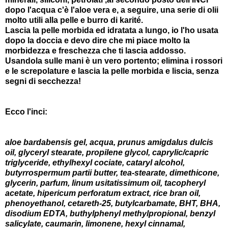
dopo l'acqua c'è l'aloe vera e, a seguire, una serie di olii
molto utili alla pelle e burro di karité.
Lascia la pelle morbida ed idratata a lungo, io l'ho usata
dopo la doccia e devo dire che mi piace molto la
morbidezza e freschezza che ti lascia addosso.
Usandola sulle mani è un vero portento; elimina i rossori
e le screpolature e lascia la pelle morbida e liscia, senza
segni di secchezza!
Ecco l'inci:
aloe bardabensis gel, acqua, prunus amigdalus dulcis
oil, glyceryl stearate, propilene glycol, caprylic/capric
triglyceride, ethylhexyl cociate, cataryl alcohol,
butyrrospermum partii butter, tea-stearate, dimethicone,
glycerin, parfum, linum usitatissimum oil, tacopheryl
acetate, hipericum perforatum extract, rice bran oil,
phenoyethanol, cetareth-25, butylcarbamate, BHT, BHA,
disodium EDTA, buthylphenyl methylpropional, benzyl
salicylate, caumarin, limonene, hexyl cinnamal,