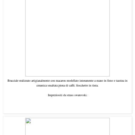
Bracciale realizzato artigianalmente con macaron modellato interamente a mano in fimo e tazzina in
ceramica smaltata piena di caffè, fiocchetto in tinta.
Impreziositi da strass swarovski.