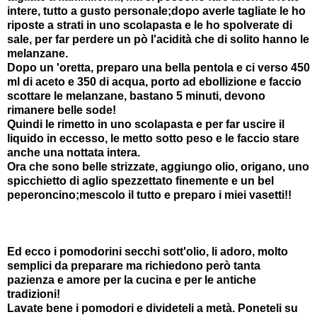
intere, tutto a gusto personale;dopo averle tagliate le ho
riposte a strati in uno scolapasta e le ho spolverate di
sale, per far perdere un pò l'acidità che di solito hanno le
melanzane.
Dopo un 'oretta, preparo una bella pentola e ci verso 450
ml di aceto e 350 di acqua, porto ad ebollizione e faccio
scottare le melanzane, bastano 5 minuti, devono
rimanere belle sode!
Quindi le rimetto in uno scolapasta e per far uscire il
liquido in eccesso, le metto sotto peso e le faccio stare
anche una nottata intera.
Ora che sono belle strizzate, aggiungo olio, origano, uno
spicchietto di aglio spezzettato finemente e un bel
peperoncino;mescolo il tutto e preparo i miei vasetti!!
Ed ecco i pomodorini secchi sott'olio, li adoro, molto
semplici da preparare ma richiedono però tanta
pazienza e amore per la cucina e per le antiche
tradizioni!
Lavate bene i pomodori e divideteli a metà. Poneteli su