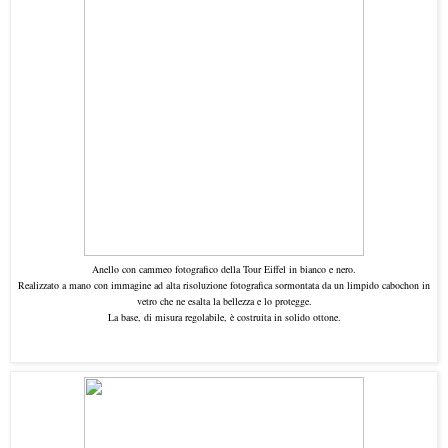
Anello con cammeo fotografico della Tour Eiffel in bianco e nero.
Realizzato a mano con immagine ad alta risoluzione fotografica sormontata da un limpido cabochon in
vetro che ne esalta la bellezza e lo protegge.
La base, di misura regolabile, è costruita in solido ottone.