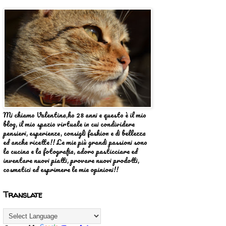
Mi chiamo Valentina,ho 28 anni e questo è il mio
blog, il mio spazio virtuale in cui condividere
pensieri, esperienze, consigli fashion e di bellezza
ed anche ricette!! Le mie più grandi passioni sono
la cucina e la fotografia, adoro pasticciare ed
inventare nuovi piatti, provare nuovi prodotti,
cosmetici ed esprimere le mie opinioni!!
Translate