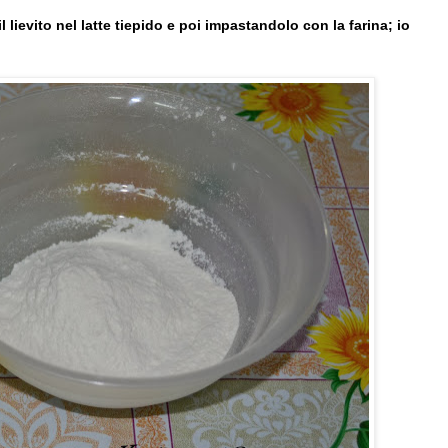
il lievito nel latte tiepido e poi impastandolo con la farina; io