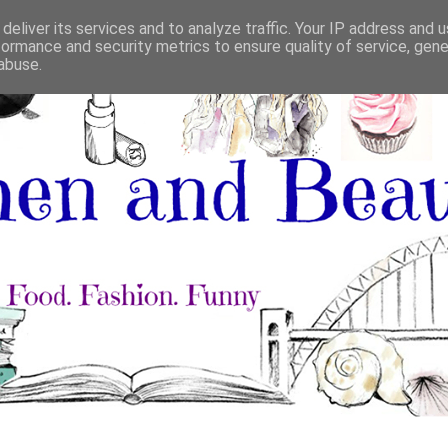
deliver its services and to analyze traffic. Your IP address and 
formance and security metrics to ensure quality of service, gen
abuse.