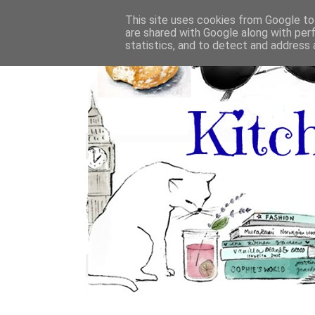
This site uses cookies from Google to 
are shared with Google along with per
statistics, and to detect and address 