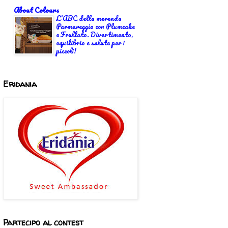
About Colours
L'ABC della merenda
Parmareggio con Plumcake
e Frullato. Divertimento,
equilibrio e salute per i
piccoli!
Eridania
Partecipo al contest