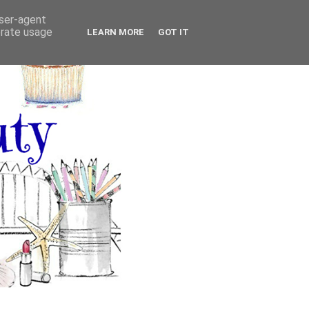
user-agent
erate usage
LEARN MORE
GOT IT