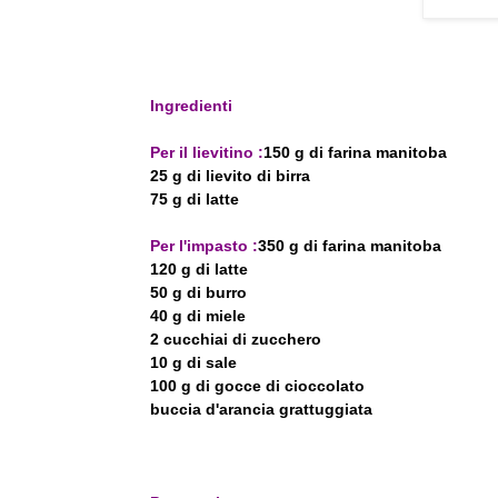
Ingredienti
Per il lievitino :
150 g di farina manitoba
25 g di lievito di birra
75 g di latte
Per l'impasto :
350 g di farina manitoba
120 g di latte
50 g di burro
40 g di miele
2 cucchiai di zucchero
10 g di sale
100 g di gocce di cioccolato
buccia d'arancia grattuggiata