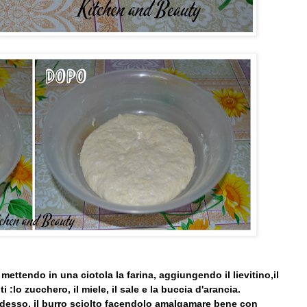
mettendo in una ciotola la farina, aggiungendo il lievitino,il
ti :lo zucchero, il miele, il sale e la buccia d'arancia.
adesso, il burro sciolto facendolo amalgamare bene con