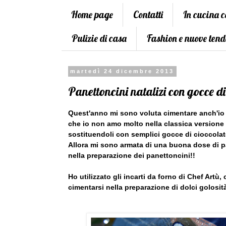
Home page
Contatti
In cucina 
Pulizie di casa
Fashion e nuove tend
martedì 24 dicembre 2013
Panettoncini natalizi con gocce d
Quest'anno mi sono voluta cimentare anch'io 
che io non amo molto nella classica versione 
sostituendoli con semplici gocce di cioccolat
Allora mi sono armata di una buona dose di p
nella preparazione dei panettoncini!!
Ho utilizzato gli incarti da forno di Chef Artù
cimentarsi nella preparazione di dolci golosit