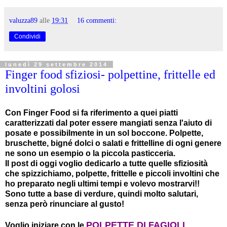
valuzza89
alle
19:31
16 commenti:
Condividi
lunedì 29 settembre 2014
Finger food sfiziosi- polpettine, frittelle ed
involtini golosi
Con Finger Food si fa riferimento a quei piatti
caratterizzati dal poter essere mangiati senza l'aiuto di
posate e possibilmente in un sol boccone. Polpette,
bruschette, bigné dolci o salati e frittelline di ogni genere
ne sono un esempio o la piccola pasticceria.
Il post di oggi voglio dedicarlo a tutte quelle sfiziosità
che spizzichiamo, polpette, frittelle e piccoli involtini che
ho preparato negli ultimi tempi e volevo mostrarvi!!
Sono tutte a base di verdure, quindi molto salutari,
senza però rinunciare al gusto!
POLPETTE DI FAGIOLI
Voglio iniziare con le