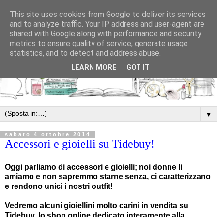
This site uses cookies from Google to deliver its services
and to analyze traffic. Your IP address and user-agent are
shared with Google along with performance and security
metrics to ensure quality of service, generate usage
statistics, and to detect and address abuse.
LEARN MORE
GOT IT
▼
sabato 4 ottobre 2014
Accessori e gioielli su Tidebuy!
Oggi parliamo di accessori e gioielli; noi donne li
amiamo e non sapremmo starne senza, ci caratterizzano
e rendono unici i nostri outfit!
Vedremo alcuni gioiellini molto carini in vendita su
Tidebuy, lo shop online dedicato interamente alla