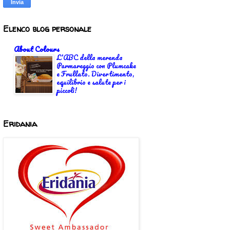
Elenco blog personale
About Colours
L'ABC della merenda
Parmareggio con Plumcake
e Frullato. Divertimento,
equilibrio e salute per i
piccoli!
Eridania