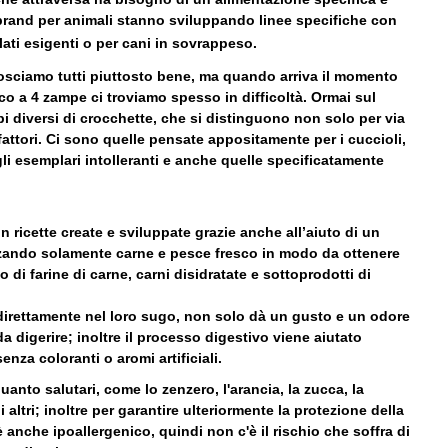
i brand per animali stanno sviluppando linee specifiche con
lati esigenti o per cani in sovrappeso.
osciamo tutti piuttosto bene, ma quando arriva il momento
co a 4 zampe ci troviamo spesso in difficoltà. Ormai sul
pi diversi di crocchette, che si distinguono non solo per via
fattori. Ci sono quelle pensate appositamente per i cuccioli,
 gli esemplari intolleranti e anche quelle specificatamente
ricette create e sviluppate grazie anche all’aiuto di un
ilizzando solamente carne e pesce fresco in modo da ottenere
o di farine di carne, carni disidratate e sottoprodotti di
 direttamente nel loro sugo, non solo dà un gusto e un odore
a digerire; inoltre il processo digestivo viene aiutato
enza coloranti o aromi artificiali.
uanto salutari, come lo zenzero, l'arancia, la zucca, la
li altri; inoltre per garantire ulteriormente la protezione della
è anche ipoallergenico, quindi non c'è il rischio che soffra di