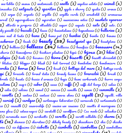
anello
(3)
animali
(4)
ana lublin
(1)
ananas
(1)
anatomicals
(1)
angelica salata
(1)
antipasto
(4)
aperitivo
(3)
timacchia
(1)
apple e cherry
(1)
apulia
(1)
arance
(1)
(1)
argan
(1)
argento
(1)
argilla
(1)
argilla verde
(1)
arnaboldi
(1)
aromavase
assoluto eyewear
arval
(1)
aspirapolvere
(1)
aspiratori
(1)
associazione antea
(1)
2)
auto
(6)
attività in proprio
(1)
attualità
(1)
auguri
(1)
augusto
(1)
auto.
(1)
baccalà
(2)
ballerine
(2)
by gioielli
(1)
bacco
(1)
bacioitaliano
(1)
bagnodoccia
(1)
bama
(5)
bambini
(3)
amo mal di testa
(1)
bama pet
(1)
bambu
(1)
banane
(1)
beauty
(59)
eachwear
(2)
beautypoint spa
(2)
beads
(1)
beautytime
(1)
bellezza
(84)
benessere
(14)
t
(2)
belleza
(1)
bellezza.
(1)
beneficio
(1)
bijoux
(21)
bikini
(2)
ncheria
(1)
biancoforno
(1)
bicchieri plastica
(1)
bignè
(1)
birra
(9)
biscotti
(8)
iologico
(5)
biolù
(1)
biosmos
(1)
biscotti sbriciolati
(1)
)
blistex
(1)
blogger
(1)
blush
(1)
bob torrent
(1)
bomboloni
(1)
bomboniere
(1)
borsa
(8)
orchie
(2)
borse
(7)
bottega del mare
(2)
bosch
(1)
bottega verde
qui
(2)
bravacloè
(3)
braciole
(1)
brand italia
(1)
brandy lucano
(1)
break
(1)
brodo
(1)
bucato
(1)
buccia d arancia
(1)
bugie
(1)
buoni carburante
(1)
burro corpo
eations
(2)
caber
(3)
caffè
(7)
caap3
(1)
cacao
(1)
caffè del borgo
(1)
calcio
(1)
8)
camomilla
(2)
calze
(1)
calzino
(1)
camel
(1)
camicia
(1)
camille
(1)
camini
(1)
capelli
(21)
canotta
(2)
)
cantina
(1)
cantucci
(1)
canvas shoes
(1)
capelli. villa
)
carciofi
(2)
cardigan
(5)
carlomagno laboratori
(1)
carnevale
(1)
cartacometa
(1)
ia
(1)
casasilk
(1)
casavivalife
(1)
cascina san cassiano
(1)
casetta di marzapane
(1)
reme gloss
(1)
catena negozi
(1)
cavatelli
(1)
cavolfiore
(1)
Cec moda
(1)
celiachia
(1)
ceretta
(2)
charms
(4)
(1)
ceramiche mori
(1)
cerchietto
(1)
cerotti cellulite
(1)
tù
(10)
chemeia
(1)
cheratina
(1)
chheky beauty
(1)
chiacchiere
(1)
chic
(1)
chicche
ciabatte
(2)
ciambella
(3)
ciambelline
(2)
oies
(1)
cia diffusione
(1)
ciambellone
cioccolato
(18)
ciliegia
(3)
1)
cime di rapa
(1)
cintura
(1)
ciocaviar
(1)
ciondolo