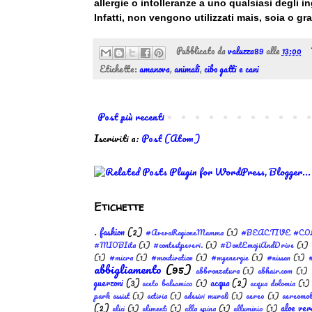
allergie o intolleranze a uno qualsiasi degli in
Infatti, non vengono utilizzati mais, soia o gr
Pubblicato da
valuzza89
alle
13:00
Etichette:
amanova
,
animali
,
cibo gatti e cani
Post più recenti
Iscriviti a:
Post (Atom)
Etichette
. fashion
(2)
#AvevaRagioneMamma
(1)
#BEACTIVE #CO
#MIOBIita
(1)
#contestpeveri.
(1)
#DontEmojiAndDrive
(1)
(1)
#micra
(1)
#moutivation
(1)
#myenergie
(1)
#nissan
(1)
#
abbigliamento
(95)
abbronzatura
(1)
abhair.com
(1)
guerzoni
(3)
acqua
(2)
aceto balsamico
(1)
acqua dolomia
(1)
park assist
(1)
activia
(1)
adesivi murali
(1)
aereo
(1)
aereomob
(2)
aloe ver
alici
(1)
alimenti
(1)
alla spina
(1)
alluminio
(1)