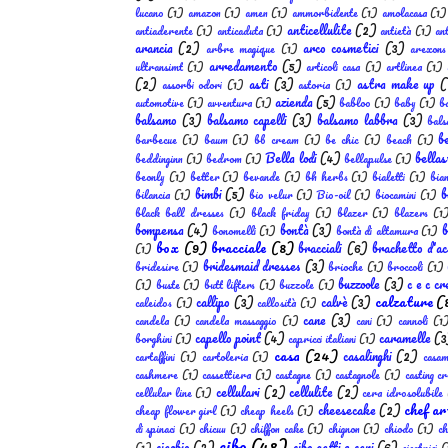
lucano
(1)
amazon
(1)
amen
(1)
ammorbidente
(1)
amolacasa
(1)
anticellulite
(2)
antiaderente
(1)
anticaduta
(1)
antietà
(1)
an
arancia
(2)
arco cosmetici
(3)
arbre magique
(1)
arexons
arredamento
(5)
ultransimt
(1)
articoli casa
(1)
artlinea
(1)
(2)
asti
(3)
astra make up
(
assorbi odori
(1)
astoria
(1)
azienda
(5)
automotive
(1)
avventura
(1)
babloo
(1)
baby
(1)
ba
balsamo
(3)
balsamo capelli
(3)
balsamo labbra
(3)
bals
b
barbecue
(1)
baum
(1)
bb cream
(1)
be chic
(1)
beach
(1)
Bella lodi
(4)
bellas
beddinginn
(1)
bedrom
(1)
bellapulse
(1)
beonly
(1)
better
(1)
bevande
(1)
bh herbs
(1)
bialetti
(1)
bia
bimbi
(5)
b
bilancia
(1)
bio velur
(1)
Bio-oil
(1)
biocamini
(1)
black ball dresses
(1)
black friday
(1)
blazer
(1)
blazers
(1
bompensa
(4)
bontà
(3)
b
bonomelli
(1)
bontà di altamura
(1)
box
(9)
bracciale
(8)
bracciali
(6)
brachetto d'ac
(1)
bridesmaid dresses
(3)
bridesire
(1)
brioche
(1)
broccoli
(1)
buzzoole
(3)
c e c cr
(1)
buste
(1)
butt lifters
(1)
buzzole
(1)
calzature
(
callipo
(3)
calvè
(3)
caleidos
(1)
callosità
(1)
cane
(3)
candela
(1)
candela massaggio
(1)
cani
(1)
cannoli
(1
capello point
(4)
caramelle
(3
borghini
(1)
capricci italiani
(1)
casa
(24)
casalinghi
(2)
cartaffini
(1)
cartoleria
(1)
casam
cashmere
(1)
cassettiera
(1)
castagne
(1)
castagnole
(1)
casting c
cellulari
(2)
cellulite
(2)
cellular line
(1)
cera idrosolubile
chef ar
cheesecake
(2)
cheap flower girl
(1)
cheap heels
(1)
di spinaci
(1)
chicuu
(1)
chiffon cake
(1)
chignon
(1)
chiodo
(1)
ch
cibo
(48)
ciaobio
(2)
cibo gatti e cani
(6)
(1)
cicatrici
(