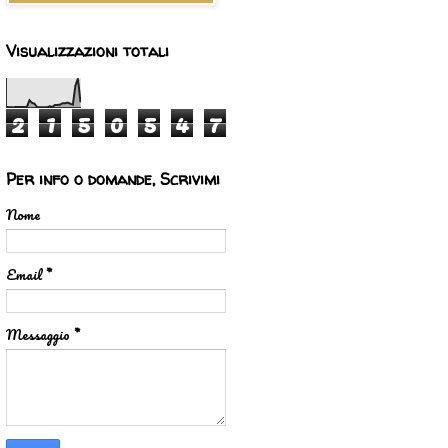
Visualizzazioni totali
2
1
5
0
5
4
7
Per info o domande, Scrivimi
Nome
Email
*
Messaggio
*