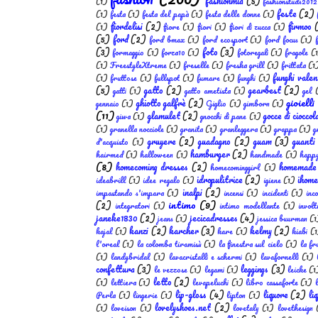
fashionmia
(5)
(1)
fashionstuds2012
feste
(2)
(1)
festa
(1)
festa del papà
(1)
festa delle donne
(1)
fiordelisi
(2)
firmoo
(1)
fiore
(1)
fiori
(1)
fiori di zucca
(1)
(5)
ford
(2)
ford bmax
(1)
ford ecosport
(1)
ford focus
(1)
(3)
foto
(3)
formaggio
(1)
forza10
(1)
fotoregali
(1)
fragole
(
(1)
FreestyleXtreme
(1)
freselle
(1)
freska grill
(1)
frittata
(1
funghi valen
(1)
fruttose
(1)
fullspot
(1)
fumare
(1)
funghi
(1)
(5)
gatto
(2)
gearbest
(2)
gatti
(1)
gatto ametista
(1)
gel
gioielli
ghiotto galfrè
(2)
gennaio
(1)
Giglio
(1)
gimborn
(1)
(11)
glamulet
(2)
gocce di cioccol
giwa
(1)
gnocchi di pane
(1)
(1)
granella nocciole
(1)
granita
(1)
granleggera
(1)
grappa
(1)
g
gruyere
(2)
guadagno
(2)
guam
(3)
guanti
d'acquisto
(1)
hamburger
(2)
hairmed
(1)
halloween
(1)
handmade
(1)
happy
(8)
homecoming dresses
(2)
homemade
homecominggirl
(1)
idropulitrice
(2)
ihome
ideabrill
(1)
idee regalo
(1)
igiene
(1)
inalpi
(2)
impastando s'impara
(1)
incensi
(1)
incidenti
(1)
inc
intimo
(9)
(2)
integratori
(1)
intimo modellante
(1)
involt
janeke1830
(2)
jecicadresses
(4)
jeans
(1)
jessica buurman
(1
kanzi
(2)
karcher
(3)
kelmy
(2)
kajal
(1)
kare
(1)
kiabi
(1
l'oreal
(1)
la colomba tiramisù
(1)
la finestra sul cielo
(1)
la fr
(1)
landybridal
(1)
lavacristalli e schermi
(1)
lavafornelli
(1)
confettura
(3)
leggings
(3)
le vezzose
(1)
legami
(1)
leicke
(1
letto
(2)
(1)
lettiera
(1)
levapeluchi
(1)
libro cassaforte
(1)
lip-gloss
(4)
liquore
(2)
li
Perla
(1)
lingerie
(1)
lipton
(1)
lovelyshoes.net
(2)
(1)
loveison
(1)
lovetaly
(1)
lovethesign