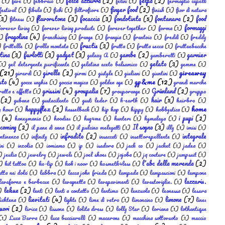
felce azzurra
(2)
felpa
(2)
(1)
fave
(1)
febbraio
(1)
felini
(1)
fermaglio capelli
finger food
(2)
festival
(1)
fibula
(1)
fichi
(1)
filtrofiore
(1)
finish
(1)
fior di natura
(3)
flavorstone
(3)
focaccia
(3)
fondotinta
(5)
fontanara
(2)
food
fitness
(1)
formaggi
forever living
(1)
forever living products
(1)
forever together
(1)
forma
(1)
fragoline
(4)
1)
franchising
(1)
frange
(1)
frangia
(1)
frantoio
(1)
freddi
(1)
freddy
fructis
(3)
)
frittelle
(1)
frolla montata
(1)
frutta
(1)
frutta secca
(1)
fruttaebacche
tina
(3)
furlotti
(3)
gadget
(3)
gambe
(2)
garnier
galaxy A
(1)
gamberetti
(1)
gelato
(3)
(1)
gel detergente purificante
(1)
gelatina aceto balsamico
(1)
gemme
(1)
(21)
giveaway
girelle
(2)
girardi
(1)
girmi
(1)
gistyle
(1)
giuliani
(1)
giuntini
(1)
gp&me
(12)
ato
(4)
gocce unghie
(1)
goccia magica
(1)
golden age
(1)
grandi marche
grissini
(4)
groupalia
(7)
Grünland
(2)
ratta e affetta
(1)
grouporange
(1)
gruppo
(2)
hair
(5)
gubana
(1)
gustacilento
(1)
gusti leder
(1)
h-earth
(1)
hairbro
(1)
home
happyflex
(2)
 hour
(1)
hasselback
(1)
hip hop
(1)
hippy
(1)
hobbystica
(1)
(4)
i pupi
(2)
honeymania
(1)
hoodies
(1)
hug4me
(1)
hunters
(1)
hymalaya
(1)
coming
(2)
Il sogno
(3)
il pane di anna
(1)
il pulcino melegatti
(1)
illy
(1)
imisi
(1)
infradito
(2)
integrale
ontinenza
(1)
infinity
(1)
insaccati
(1)
insettorepellente
(1)
ini
(1)
inzolia
(1)
iomiamo
(1)
ip
(1)
isadora
(1)
jack co
(1)
jacket
(1)
jadea
(1)
)
jeulia
(1)
jewelry
(1)
jewels
(1)
joel shoes
(1)
jojoba
(1)
jq couture
(1)
jumpsuit
(1)
l'abc della merenda
(2)
)
kit tattoo
(1)
ko-lip
(1)
koh i noor
(1)
kosmetk4less
(1)
utta nei dolci
(1)
labbra
(1)
lacca john frieda
(1)
lampada
(1)
lampascioni
(1)
lampone
lazzaris.
lavaforno e barbecue
(1)
lavagnetta
(1)
lavapavimenti
(1)
lavastoviglie.
(1)
lekue
(2)
)
lenti
(1)
lenti a contatto
(1)
lentimo
(1)
lenzuola
(1)
leonessa
(1)
lesara
lievitati
(4)
limone
(7)
lichtena
(1)
lights
(1)
lime di vetro
(1)
limoncino
(1)
lines
quori
(2)
lirica
(1)
lissone
(1)
lolita dress
(1)
lolly Star
(1)
loriana
(1)
lothantique
(1)
Luca Barra
(1)
luca bucciarelli
(1)
macarons
(1)
macchina sottovuoto
(1)
maccio