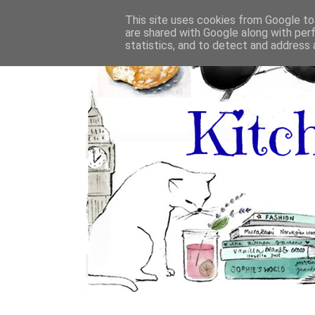
This site uses cookies from Google to 
are shared with Google along with per
statistics, and to detect and address 