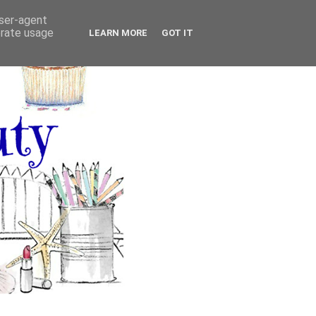
user-agent
erate usage
LEARN MORE
GOT IT