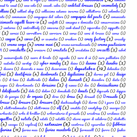
cocktail dresses
(3)
cocomelody
(2)
oast to coast
(1)
coca cola
(1)
coccoli. calze
(1)
ollana
(6)
collant shop
(1)
collezione autunno inverno
(1)
colluttorio
(1)
colomba
(1)
compagnia del pesto
(7)
oitu
(1)
communion
(1)
compagnia del colore
(1)
comunicato
izionante capelli leave-in
(2)
confetti
(1)
consegna a domicilio
(1)
conservazione
(1)
1)
contorno
(1)
controlbody
(1)
converse
(1)
cook stand
(1)
coperchio
(1)
coppette
(1)
i
(2)
cornici
(1)
correttore
(1)
corriere
(1)
corsa
(1)
corsi di trucco
(1)
corso
(1)
coupon
(4)
cover
(6)
crazy factory
(2)
(1)
cr cosmetici
(1)
crackers
(1)
creaclip
crema corpo
(4)
crema mani
(6)
crema pasticciera
(1)
crema normalizzante
(1)
crocchette
(4)
crostata
(7)
croxetti
(2)
M
(1)
crociere
(1)
crostatine
(1)
cubot
2)
cucinarefacile
(1)
cuore di brodo
(1)
cupcake
(1)
cura di sè
(1)
cure palliative
(1)
cyber monday
(2)
danone
(2)
danubio
(2)
1)
custodia
(1)
cwotop
(1)
daino
(1)
degustabox
(12)
1)
decora
(1)
decorate a mano
(1)
decorazioni
(1)
dekoidea
(1)
rici
(2)
dentifricio
(4)
deodorante
(2)
depilazione
(2)
design
dermo gel
(1)
dialcos
(3)
diamanti
(2)
x
(1)
di tano
(1)
dialbrodo
(1)
dicembre
(1)
dieta
(1)
divissima
(2)
docciaschiuma
(3)
isegno
(1)
divertimento
(1)
dj nanna
(1)
doc
(1)
)
dolcificante
(2)
donuts
(2)
dole
(1)
dolori
(1)
domakalè
(1)
doposole
(1)
doppie
dr organic
(2)
dress
(4)
Dressale
(2)
1)
dr giorgini
(1)
dren
(1)
dressab
(1)
dressv
(2)
dressve
(2)
dresswe
(3)
duebicasalinghi
(1)
duroni
(1)
è pura
(1)
eco
elf
(2)
1)
elettrodomestici
(1)
elettronica
(1)
ematite
(1)
emotybags
(1)
energia
(1)
erbavita
(1)
erbe di brillor
(1)
erboristeria il girasole
(1)
ericdress
(1)
eridaneo
(1)
oquattro
(2)
estate
(4)
estatè
(1)
estathè
(1)
eterni sapori di calabria
(1)
etichette
extension
(9)
(4)
fabbrica
excape
(1)
explosif
(1)
exxtross
(1)
eyesrelax
(1)
farina
(11)
farina mandorle
(2)
farina mais
(1)
farmacell
(1)
farro
(1)
fashio