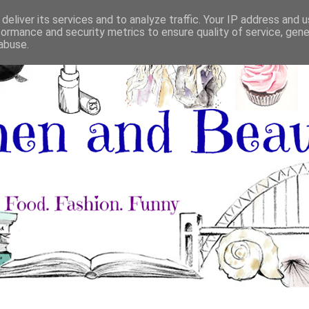
deliver its services and to analyze traffic. Your IP address and 
formance and security metrics to ensure quality of service, gen
abuse.