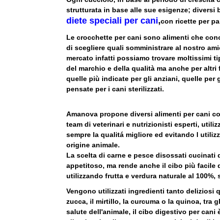
strutturata in base alle sue esigenze; divers
diete speciali per cani
,
con
ricette per pa
Le crocchette per cani sono alimenti che con
di scegliere quali somministrare al nostro ami
mercato infatti possiamo trovare moltissimi ti
del marchio e della qualità ma anche per altri 
quelle più indicate per gli anziani, quelle per
pensate per i cani sterilizzati.
Amanova propone diversi alimenti per cani con 
team di veterinari e nutrizionisti esperti, ut
sempre la qualitá migliore ed evitando l utilizz
origine animale.
La scelta di carne e pesce disossati cucinati
appetitoso, ma rende anche il cibo più facile d
utilizzando frutta e verdura naturale al 100%, s
Vengono utilizzati ingredienti tanto deliziosi q
zucca, il mirtillo, la curcuma o la quinoa, tra g
salute dell'animale, il cibo digestivo per cani 