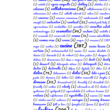
cipria compatta
(2)
clothing
(2)
(1)
ciotola
(1)
clutches
(1)
c
collaborazione
(38)
colazione
(3)
c
collaborazioni
(1)
colorazione
(1)
colori
(1)
coltelli colorati
(1)
colvin
(1)
comelovu
concorso
(2)
cond
(1)
concorso scommesse
(1)
condizionante
(1)
contest
(22)
contenitori
(2)
consigli
(1)
contest pink lady
(
cornettini salat
copricostume
(1)
cordonbleu
(1)
cornettini
(1)
cosmetici
(90)
costumi
(3)
cortometraggio
(1)
coulotte
crema
(10)
(1)
creanails
(1)
crearreda
(1)
crema anticellulite
crema viso
(9)
(6)
creme
(6)
crepes
(1)
crescina
(1)
CR
cucina
(197)
cucina lucana
(
magic
(1)
cucchiai
(1)
curtains
(4)
curtainsmarket
(1)
cuscino
(1)
cuscino chiodato
(
daunia
(1)
dawanda
(1)
de robert
(1)
dean juster
(1)
decopen
(
denti
(2)
dentif
delizie
(1)
democrazia
(1)
densi e corposi
(1)
(2)
dessert
(5)
detergenti
(4)
detergente intimo
(1)
deto
dietor
(3)
dietorelle
(2)
difesa
(1)
digitale
(1)
dileo
(1)
d
dolce
(75)
dolci
(33)
dolci e pani
(3
dolceamaro
(1)
punte
(1)
dormire
(1)
dotter
(1)
dottor ciccarelli
(1)
douglas
(
dresses
(52)
dressestreet
(1)
dresslily
(1)
dresslink
(1)
edenly
(2)
friendly
(1)
ecoline
(1)
edressuk.co.uk
(1)
elastici
(
epilazione
(1)
epilquick
(1)
equosolidale
(1)
erbario toscano
(1)
eridania
(6)
espadrillas
(2)
esse
esfoliazione
(1)
essence
(1)
eurospin
(2)
evening dresses
(1)
etoilez-moi
(1)
eudorex
(1)
benessere
(5)
fall in love
(1)
famiglia
(1)
farcia
(1)
fard
(1)
fashion
(200)