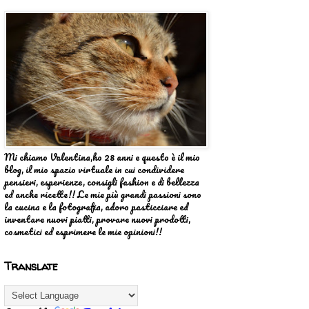
Mi chiamo Valentina,ho 28 anni e questo è il mio
blog, il mio spazio virtuale in cui condividere
pensieri, esperienze, consigli fashion e di bellezza
ed anche ricette!! Le mie più grandi passioni sono
la cucina e la fotografia, adoro pasticciare ed
inventare nuovi piatti, provare nuovi prodotti,
cosmetici ed esprimere le mie opinioni!!
Translate