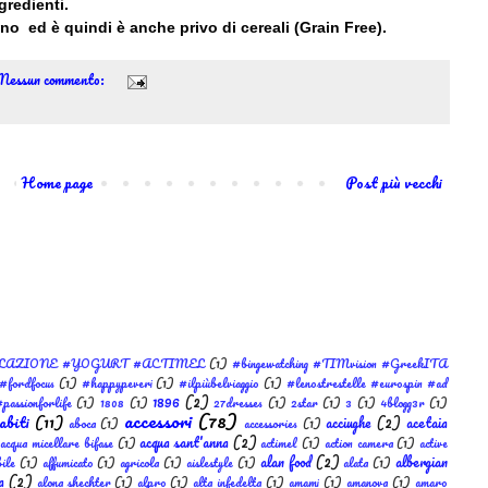
gredienti.
ano ed è quindi è anche privo di cereali (Grain Free).
Nessun commento:
Home page
Post più vecchi
LAZIONE #YOGURT #ACTIMEL
(1)
#bingewatching #TIMvision #GreekITA
#fordfocus
(1)
#happypeveri
(1)
#ilpiùbelviaggio
(1)
#lenostrestelle #eurospin #ad
1896
(2)
passionforlife
(1)
1808
(1)
27dresses
(1)
2star
(1)
3
(1)
4blogg3r
(1)
accessori
(78)
abiti
(11)
acciughe
(2)
acetaia
aboca
(1)
accessories
(1)
acqua sant'anna
(2)
acqua micellare bifase
(1)
actimel
(1)
action camera
(1)
active
alan food
(2)
albergian
ile
(1)
affumicato
(1)
agricola
(1)
aislestyle
(1)
alata
(1)
a
(2)
alona shechter
(1)
alpro
(1)
alta infedelta
(1)
amami
(1)
amanova
(1)
amaro