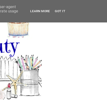
user-agent
erate usage
LEARN MORE
GOT IT