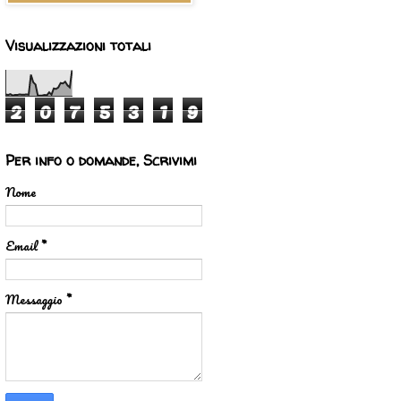
Visualizzazioni totali
2
0
7
5
3
1
9
Per info o domande, Scrivimi
Nome
Email
*
Messaggio
*