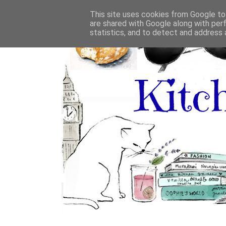
This site uses cookies from Google to 
are shared with Google along with per
statistics, and to detect and address 