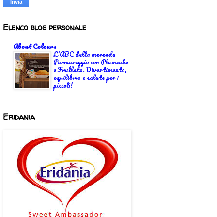
Elenco blog personale
About Colours
L'ABC della merenda
Parmareggio con Plumcake
e Frullato. Divertimento,
equilibrio e salute per i
piccoli!
Eridania