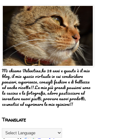
Mi chiamo Valentina,ho 28 anni e questo è il mio
blog, il mio spazio virtuale in cui condividere
pensieri, esperienze, consigli fashion e di bellezza
ed anche ricette!! Le mie più grandi passioni sono
la cucina e la fotografia, adoro pasticciare ed
inventare nuovi piatti, provare nuovi prodotti,
cosmetici ed esprimere le mie opinioni!!
Translate