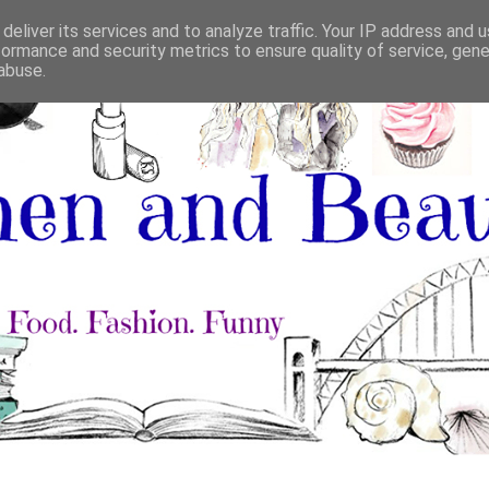
deliver its services and to analyze traffic. Your IP address and 
formance and security metrics to ensure quality of service, gen
abuse.