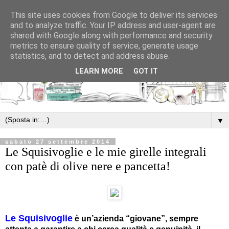
This site uses cookies from Google to deliver its services
and to analyze traffic. Your IP address and user-agent are
shared with Google along with performance and security
metrics to ensure quality of service, generate usage
statistics, and to detect and address abuse.
LEARN MORE
GOT IT
▼
sabato 27 settembre 2014
Le Squisivoglie e le mie girelle integrali
con patè di olive nere e pancetta!
Le Squisivoglie
è un’azienda “giovane”, sempre