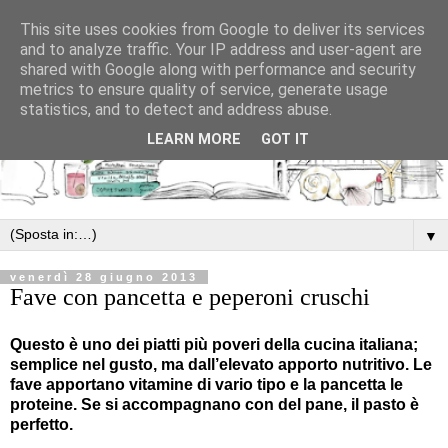
This site uses cookies from Google to deliver its services
and to analyze traffic. Your IP address and user-agent are
shared with Google along with performance and security
metrics to ensure quality of service, generate usage
statistics, and to detect and address abuse.
LEARN MORE
GOT IT
▼
venerdì 28 giugno 2013
Fave con pancetta e peperoni cruschi
Questo è uno dei piatti più poveri della cucina italiana;
semplice nel gusto, ma dall’elevato apporto nutritivo. Le
fave apportano vitamine di vario tipo e la pancetta le
proteine. Se si accompagnano con del pane, il pasto è
perfetto.