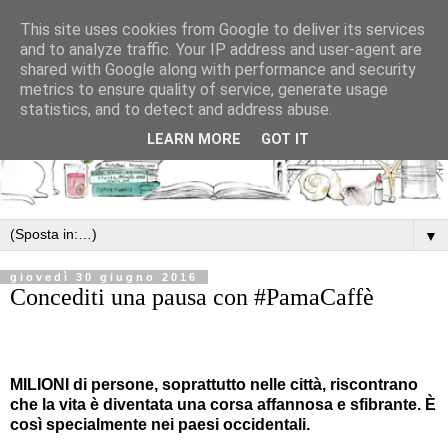
This site uses cookies from Google to deliver its services
and to analyze traffic. Your IP address and user-agent are
shared with Google along with performance and security
metrics to ensure quality of service, generate usage
statistics, and to detect and address abuse.
LEARN MORE
GOT IT
▼
giovedì 30 giugno 2016
Concediti una pausa con #PamaCaffè
MILIONI di persone, soprattutto nelle città, riscontrano
che la vita è diventata una corsa affannosa e sfibrante. È
così specialmente nei paesi occidentali.