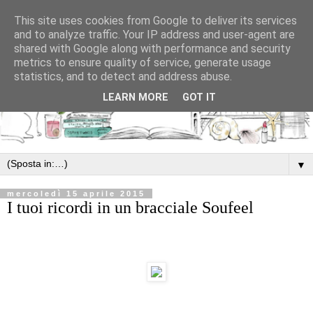
This site uses cookies from Google to deliver its services
and to analyze traffic. Your IP address and user-agent are
shared with Google along with performance and security
metrics to ensure quality of service, generate usage
statistics, and to detect and address abuse.
LEARN MORE
GOT IT
▼
mercoledì 15 aprile 2015
I tuoi ricordi in un bracciale Soufeel