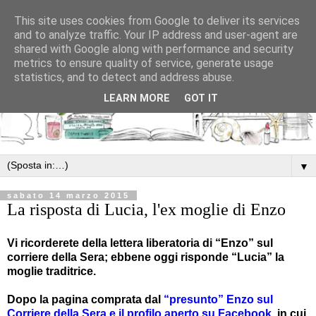
This site uses cookies from Google to deliver its services
and to analyze traffic. Your IP address and user-agent are
shared with Google along with performance and security
metrics to ensure quality of service, generate usage
statistics, and to detect and address abuse.
LEARN MORE
GOT IT
▼
sabato 14 marzo 2015
La risposta di Lucia, l'ex moglie di Enzo
Vi ricorderete della lettera liberatoria di “Enzo” sul
corriere della Sera; ebbene oggi risponde
“Lucia” la
moglie traditrice.
Dopo la pagina comprata dal
“presunto” Enzo sul
Corriere della Sera e il profilo aperto su Facebook
, in cui