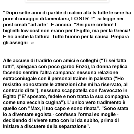
“Dopo sette anni di partite di calcio alla tv tutte le sere ha
pure il coraggio di lamentarsi, LO STR..!”, si legge nei
post creati “ad arte”. E ancora: “Sei pure cretino! I
biglietti low cost non erano per l’Egitto, ma per la Grecia!
E ho anche la fattura. Tutto buono per la causa. Prepara
gli assegni...»
Alle accuse di tradirlo con amici e colleghi ("Ti sei fatta
tutti", spiegava con poco garbo Enzo), la donna replica
facendo sentire l'altra campana: nessuna relazione
extraconiugale con il personal trainer in palestra ("Ho
resistito nonostante le attenzioni che mi ha riservato, al
contrario di te"), nessuna scappatella con l'avvocato in
Egitto ("E' sposato, fedele e non tratta la sua compagna
come una vecchia cugina"). L'unico vero tradimento è
quello con "Max, il tuo capo e sono rinata". "Sono stata
io a diventare egoista - confessa l'ormai ex moglie -
decidendo di vivere tutto con lui da subito, prima di
iniziare a discutere della separazione".