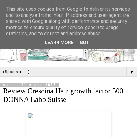
This site uses cookies from Google to deliver its services
and to analyze traffic. Your IP address and user-agent are
shared with Google along with performance and security
metrics to ensure quality of service, generate usage
statistics, and to detect and address abuse.
LEARN MORE
GOT IT
▼
sabato 21 marzo 2015
Review Crescina Hair growth factor 500
DONNA Labo Suisse