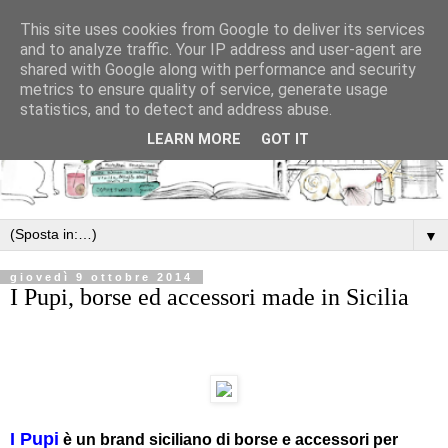
This site uses cookies from Google to deliver its services
and to analyze traffic. Your IP address and user-agent are
shared with Google along with performance and security
metrics to ensure quality of service, generate usage
statistics, and to detect and address abuse.
LEARN MORE
GOT IT
▼
giovedì 9 ottobre 2014
I Pupi, borse ed accessori made in Sicilia
I Pupi
è un brand siciliano di borse e accessori per