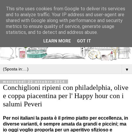
This site uses cookies from Google to deliver its services
and to analyze traffic. Your IP address and user-agent are
shared with Google along with performance and security
metrics to ensure quality of service, generate usage
statistics, and to detect and address abuse.
LEARN MORE
GOT IT
▼
mercoledì 22 ottobre 2014
Conchiglioni ripieni con philadelphia, olive
e coppa piacentina per l' Happy hour con i
salumi Peveri
Per noi italiani la pasta è il primo piatto per eccellenza, in
diverse varianti, è sempre amata da grandi e piccini; ma
io oggi voglio proporla per un aperitivo sfizioso e