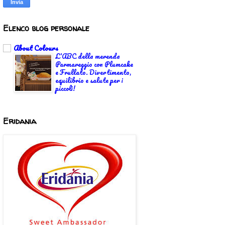
Elenco blog personale
About Colours
L'ABC della merenda
Parmareggio con Plumcake
e Frullato. Divertimento,
equilibrio e salute per i
piccoli!
Eridania