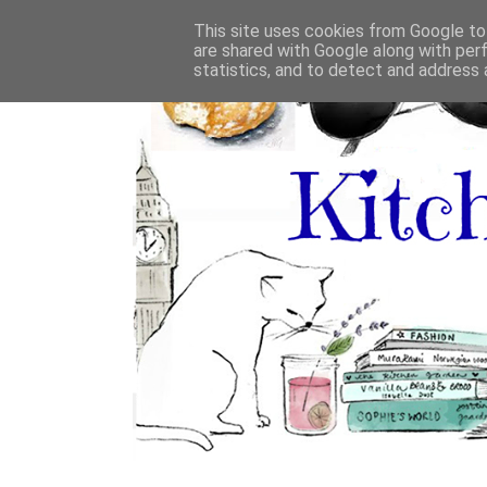
This site uses cookies from Google to 
are shared with Google along with per
statistics, and to detect and address 