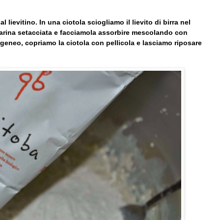
 lievitino. In una ciotola sciogliamo il lievito di birra nel
 farina setacciata e facciamola assorbire mescolando con
neo, copriamo la ciotola con pellicola e lasciamo riposare