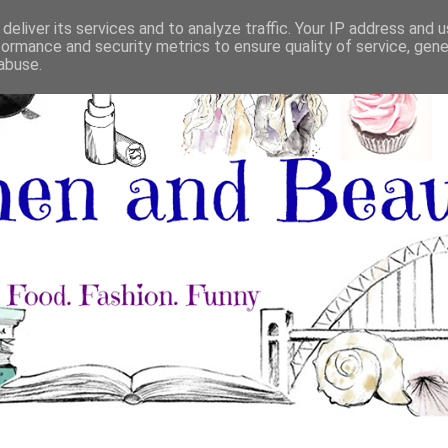
deliver its services and to analyze traffic. Your IP address and 
formance and security metrics to ensure quality of service, gen
abuse.