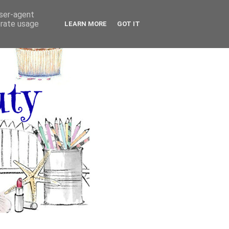
user-agent
erate usage
LEARN MORE
GOT IT