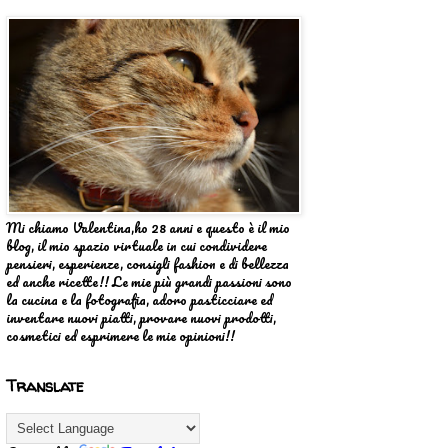
Mi chiamo Valentina,ho 28 anni e questo è il mio
blog, il mio spazio virtuale in cui condividere
pensieri, esperienze, consigli fashion e di bellezza
ed anche ricette!! Le mie più grandi passioni sono
la cucina e la fotografia, adoro pasticciare ed
inventare nuovi piatti, provare nuovi prodotti,
cosmetici ed esprimere le mie opinioni!!
Translate