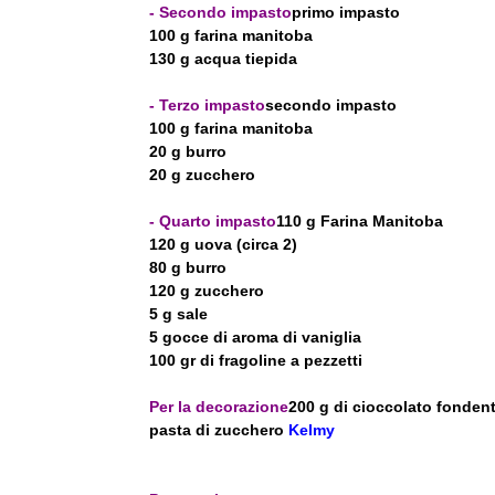
- Secondo impasto
primo impasto
100 g farina manitoba
130 g acqua tiepida
- Terzo impasto
secondo impasto
100 g farina manitoba
20 g burro
20 g zucchero
- Quarto impasto
110 g Farina Manitoba
120 g uova (circa 2)
80 g burro
120 g zucchero
5 g sale
5 gocce di aroma di vaniglia
100 gr di fragoline a pezzetti
Per la decorazione
200 g di cioccolato fonden
pasta di zucchero
Kelmy