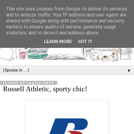
This site uses cookies from Google to deliver its services
and to analyze traffic. Your IP address and user-agent are
shared with Google along with performance and security
metrics to ensure quality of service, generate usage
statistics, and to detect and address abuse.
LEARN MORE
GOT IT
▼
lunedì 22 luglio 2013
Russell Athletic, sporty chic!