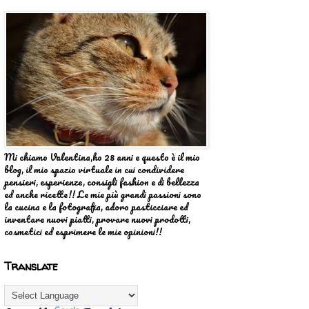
Mi chiamo Valentina,ho 28 anni e questo è il mio
blog, il mio spazio virtuale in cui condividere
pensieri, esperienze, consigli fashion e di bellezza
ed anche ricette!! Le mie più grandi passioni sono
la cucina e la fotografia, adoro pasticciare ed
inventare nuovi piatti, provare nuovi prodotti,
cosmetici ed esprimere le mie opinioni!!
Translate