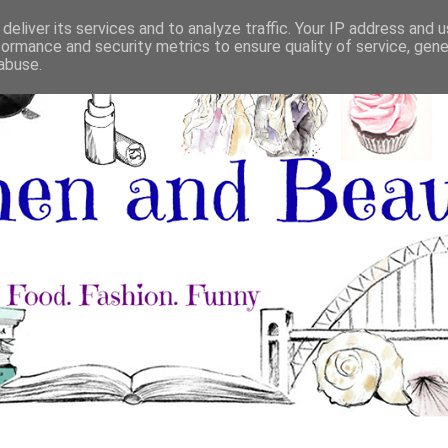
deliver its services and to analyze traffic. Your IP address and 
formance and security metrics to ensure quality of service, gen
abuse.