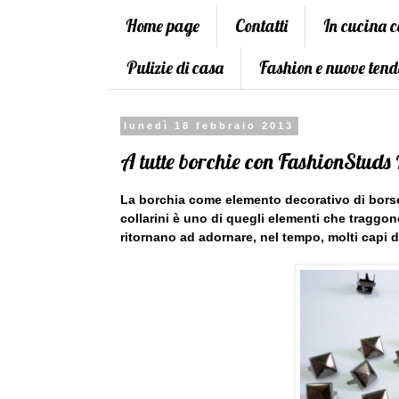
Home page
Contatti
In cucina 
Pulizie di casa
Fashion e nuove tend
lunedì 18 febbraio 2013
A tutte borchie con FashionStuds
La borchia come elemento decorativo di borse, 
collarini è uno di quegli elementi che traggon
ritornano ad adornare, nel tempo, molti capi d