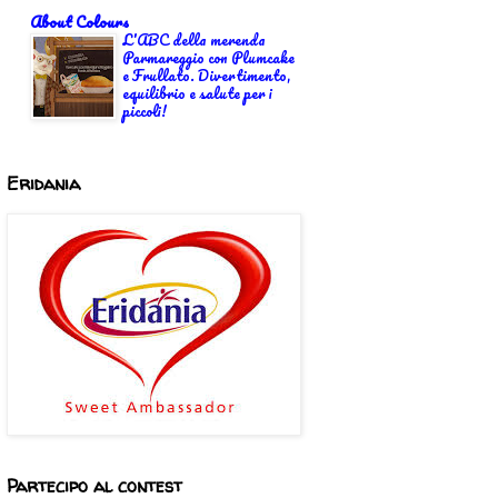
About Colours
L'ABC della merenda
Parmareggio con Plumcake
e Frullato. Divertimento,
equilibrio e salute per i
piccoli!
Eridania
Partecipo al contest