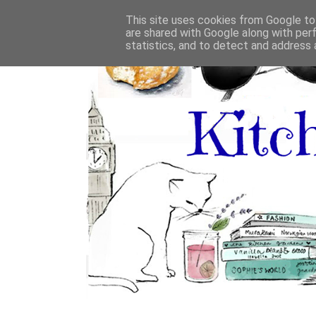
This site uses cookies from Google to 
are shared with Google along with per
statistics, and to detect and address 