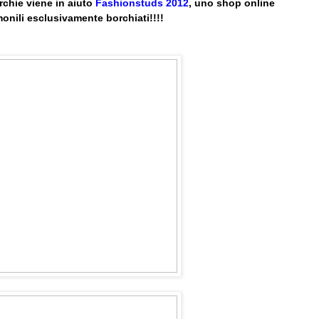
rchie viene in aiuto
Fashionstuds 2012
, uno shop online
onili esclusivamente borchiati!!!!