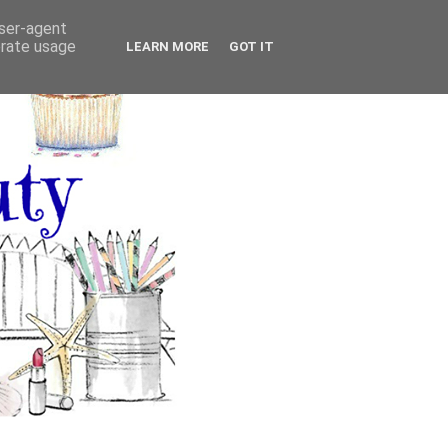
user-agent
erate usage
LEARN MORE
GOT IT