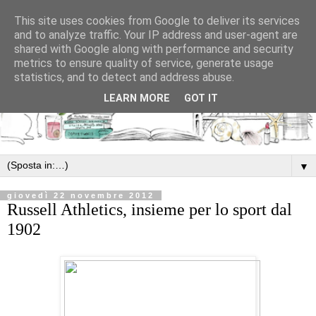
This site uses cookies from Google to deliver its services
and to analyze traffic. Your IP address and user-agent are
shared with Google along with performance and security
metrics to ensure quality of service, generate usage
statistics, and to detect and address abuse.
LEARN MORE
GOT IT
▼
giovedì 22 novembre 2012
Russell Athletics, insieme per lo sport dal
1902