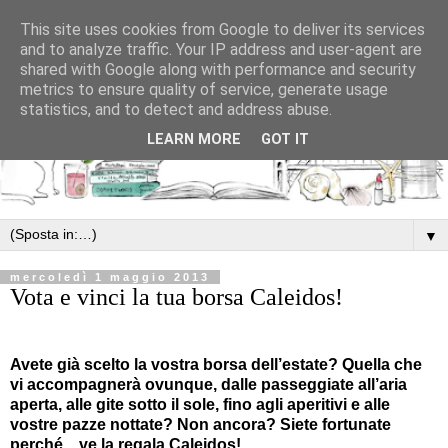
This site uses cookies from Google to deliver its services
and to analyze traffic. Your IP address and user-agent are
shared with Google along with performance and security
metrics to ensure quality of service, generate usage
statistics, and to detect and address abuse.
LEARN MORE
GOT IT
▼
mercoledì 1 maggio 2013
Vota e vinci la tua borsa Caleidos!
Avete già scelto la vostra borsa dell’estate? Quella che
vi accompagnerà ovunque, dalle passeggiate all’aria
aperta, alle gite sotto il sole, fino agli aperitivi e alle
vostre pazze nottate? Non ancora? Siete fortunate
perché…ve la regala Caleidos!